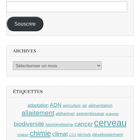
Adresse
e-
mail :
Souscrire
ARCHIVES
Archives
ÉTIQUETTES
ADN
adaptation
air
alimentation
agriculture
allaitement
alzheimer
apprentissage
araignée
cerveau
cancer
biodiversité
biomimétisme
chimie
climat
développement
déchets
chaleur
CO2