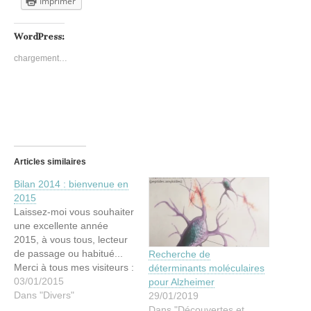
Imprimer
WordPress:
chargement…
Articles similaires
Bilan 2014 : bienvenue en
2015
Laissez-moi vous souhaiter
une excellente année
2015, à vous tous, lecteur
de passage ou habitué...
Recherche de
Merci à tous mes visiteurs :
déterminants moléculaires
47000 pour l'an dernier.
03/01/2015
pour Alzheimer
C'est modeste par rapport
Dans "Divers"
29/01/2019
à d'autres blogs de science
Dans "Découvertes et