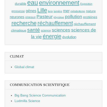
eau
environnement
durable
Exposition
Lille
gènes
mer
nature
grossesse
livre
lumière
métabolisme
Pasteur
pollution
neurones
protéines
oiseaux
physique
recherche
réchauffement
réchauffement
santé
sciences
sciences de
climatique
science
énergie
la vie
évolution
CLIMAT
Global climat
COMMUNICATION SCIENTIFIQUE
Big Bang Science Communication
Ludmilla Science