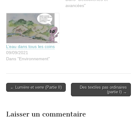
mais je trouve que c'est
avancées"
déjà pas si mal et
franchement, cela
m'encourage à continuer
avec…
L’eau dans tous les coins
09/09/2021
Dans "Environnement"
Post
← Lumière et verre (Partie II)
Des textiles pas ordinaires
(partie I) →
navigation
Laisser un commentaire