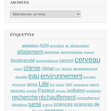
ARCHIVES
Archives
ÉTIQUETTES
ADN
adaptation
air
alimentation
agriculture
allaitement
alzheimer
apprentissage
araignée
cerveau
cancer
biodiversité
biomimétisme
chimie
climat
développement
déchets
chaleur
CO2
eau
environnement
durable
Exposition
Lille
gènes
mer
nature
grossesse
livre
lumière
métabolisme
Pasteur
pollution
neurones
protéines
oiseaux
physique
recherche
réchauffement
réchauffement
santé
sciences
sciences de
climatique
science
énergie