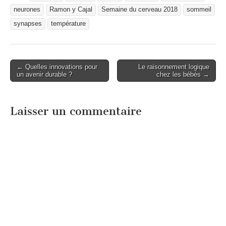
neurones
Ramon y Cajal
Semaine du cerveau 2018
sommeil
synapses
température
Post
← Quelles innovations pour
Le raisonnement logique
un avenir durable ?
chez les bébés →
navigation
Laisser un commentaire