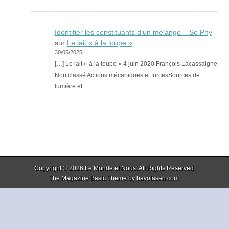
Identifier les constituants d’un mélange – Sc-Phy
sur
Le lait « à la loupe »
30/05/2025
[…] Le lait « à la loupe » 4 juin 2020 François Lacassaigne
Non classé Actions mécaniques et forcesSources de
lumière et…
Copyright © 2026
Le Monde et Nous
. All Rights Reserved.
The Magazine Basic Theme by
bavotasan.com
.