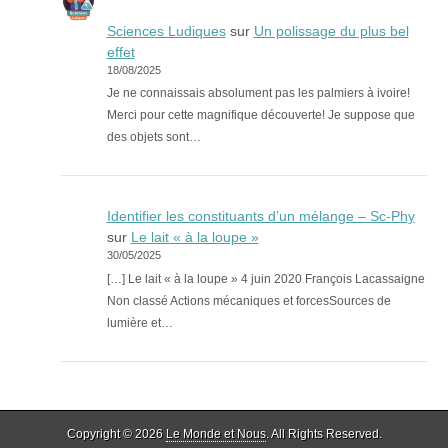
Sciences Ludiques
sur
Un polissage du plus bel
effet
18/08/2025
Je ne connaissais absolument pas les palmiers à ivoire!
Merci pour cette magnifique découverte! Je suppose que
des objets sont…
Identifier les constituants d’un mélange – Sc-Phy
sur
Le lait « à la loupe »
30/05/2025
[…] Le lait « à la loupe » 4 juin 2020 François Lacassaigne
Non classé Actions mécaniques et forcesSources de
lumière et…
Copyright © 2026
Le Monde et Nous
. All Rights Reserved.