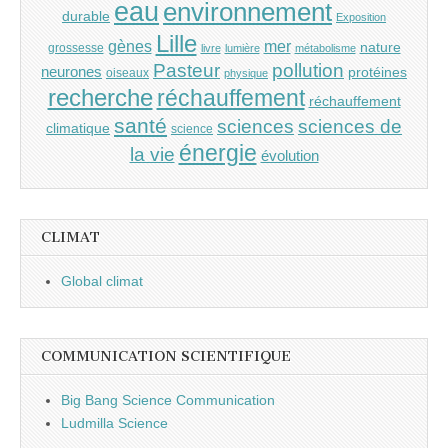
eau
environnement
durable
Exposition
Lille
gènes
mer
nature
grossesse
livre
lumière
métabolisme
Pasteur
pollution
neurones
protéines
oiseaux
physique
recherche
réchauffement
réchauffement
santé
sciences
sciences de
climatique
science
énergie
la vie
évolution
CLIMAT
Global climat
COMMUNICATION SCIENTIFIQUE
Big Bang Science Communication
Ludmilla Science