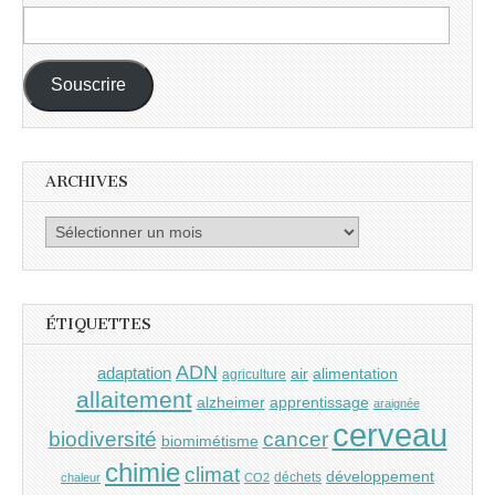
Adresse
e-
mail :
Souscrire
ARCHIVES
Archives
ÉTIQUETTES
ADN
adaptation
air
alimentation
agriculture
allaitement
alzheimer
apprentissage
araignée
cerveau
cancer
biodiversité
biomimétisme
chimie
climat
développement
déchets
chaleur
CO2