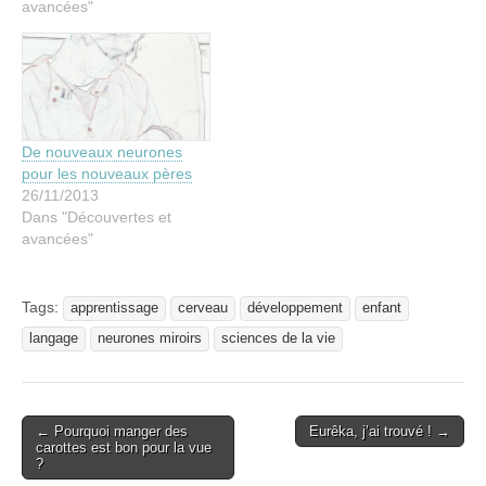
avancées"
De nouveaux neurones
pour les nouveaux pères
26/11/2013
Dans "Découvertes et
avancées"
Tags:
apprentissage
cerveau
développement
enfant
langage
neurones miroirs
sciences de la vie
Post
← Pourquoi manger des
Eurêka, j’ai trouvé ! →
carottes est bon pour la vue
navigation
?