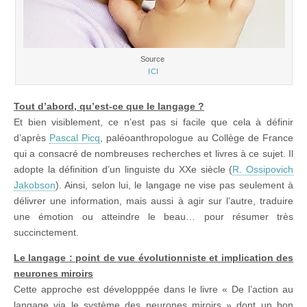
Source
ICI
Tout d’abord, qu’est-ce que le langage ?
Et bien visiblement, ce n’est pas si facile que cela à définir
d’après
Pascal Picq
, paléoanthropologue au Collège de France
qui a consacré de nombreuses recherches et livres à ce sujet. Il
adopte la définition d’un linguiste du XXe siècle (
R. Ossipovich
Jakobson
). Ainsi, selon lui, le langage ne vise pas seulement à
délivrer une information, mais aussi à agir sur l’autre, traduire
une émotion ou atteindre le beau… pour résumer très
succinctement.
Le langage : point de vue évolutionniste et implication des
neurones miroirs
Cette approche est développpée dans le livre « De l’action au
langage via le système des neurones miroirs » dont un bon