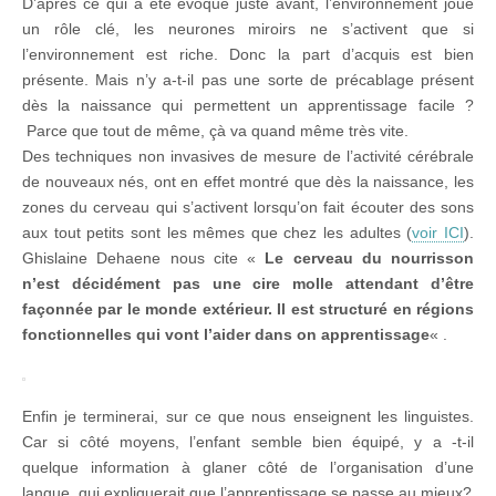
D’après ce qui a été évoqué juste avant, l’environnement joue
un rôle clé, les neurones miroirs ne s’activent que si
l’environnement est riche. Donc la part d’acquis est bien
présente. Mais n’y a-t-il pas une sorte de précablage présent
dès la naissance qui permettent un apprentissage facile ?
Parce que tout de même, çà va quand même très vite.
Des techniques non invasives de mesure de l’activité cérébrale
de nouveaux nés, ont en effet montré que dès la naissance, les
zones du cerveau qui s’activent lorsqu’on fait écouter des sons
aux tout petits sont les mêmes que chez les adultes (
voir ICI
).
Ghislaine Dehaene nous cite «
Le cerveau du nourrisson
n’est décidément pas une cire molle attendant d’être
façonnée par le monde extérieur. Il est structuré en régions
fonctionnelles qui vont l’aider dans on apprentissage
« .
Enfin je terminerai, sur ce que nous enseignent les linguistes.
Car si côté moyens, l’enfant semble bien équipé, y a -t-il
quelque information à glaner côté de l’organisation d’une
langue, qui expliquerait que l’apprentissage se passe au mieux?