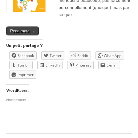
me touche beaucoup, pas forcément
personnellement (quoique) mais par
ce que…
Read more →
Un petit partage ?
Facebook
Twitter
Reddit
WhatsApp
Tumblr
LinkedIn
Pinterest
E-mail
Imprimer
WordPress:
chargement…