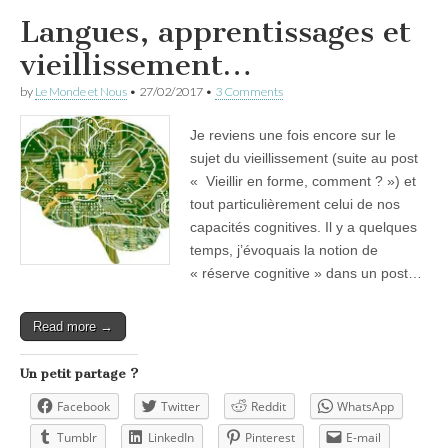
Langues, apprentissages et
vieillissement…
by
Le Monde et Nous
•
27/02/2017
•
3 Comments
Je reviens une fois encore sur le
sujet du vieillissement (suite au post
« Vieillir en forme, comment ? ») et
tout particulièrement celui de nos
capacités cognitives. Il y a quelques
temps, j’évoquais la notion de
« réserve cognitive » dans un post…
Read more →
Un petit partage ?
Facebook
Twitter
Reddit
WhatsApp
Tumblr
LinkedIn
Pinterest
E-mail