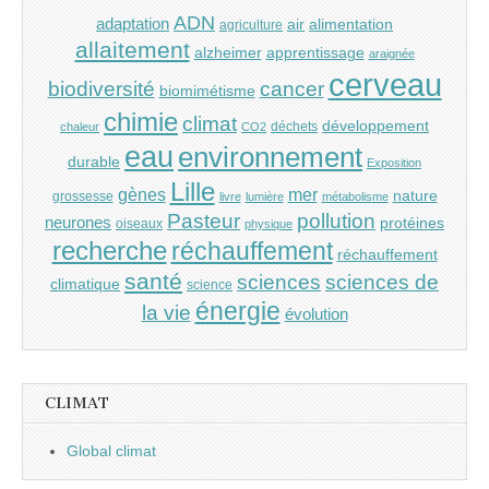
ADN
adaptation
air
alimentation
agriculture
allaitement
alzheimer
apprentissage
araignée
cerveau
cancer
biodiversité
biomimétisme
chimie
climat
développement
déchets
chaleur
CO2
eau
environnement
durable
Exposition
Lille
gènes
mer
nature
grossesse
livre
lumière
métabolisme
Pasteur
pollution
neurones
protéines
oiseaux
physique
recherche
réchauffement
réchauffement
santé
sciences
sciences de
climatique
science
énergie
la vie
évolution
CLIMAT
Global climat