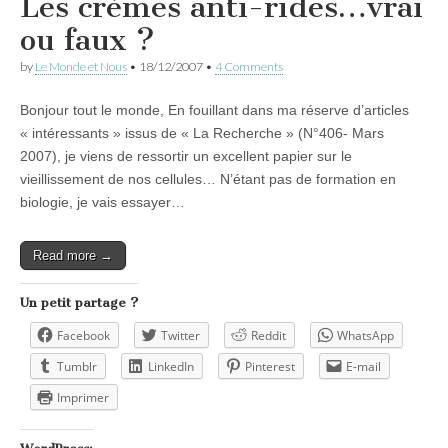
Les crèmes anti-rides…vrai
ou faux ?
by
Le Monde et Nous
•
18/12/2007
•
4 Comments
Bonjour tout le monde, En fouillant dans ma réserve d’articles
« intéressants » issus de « La Recherche » (N°406- Mars
2007), je viens de ressortir un excellent papier sur le
vieillissement de nos cellules… N’étant pas de formation en
biologie, je vais essayer…
Read more →
Un petit partage ?
Facebook
Twitter
Reddit
WhatsApp
Tumblr
LinkedIn
Pinterest
E-mail
Imprimer