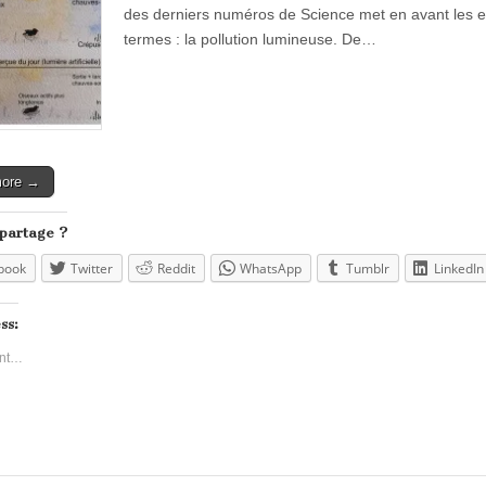
des derniers numéros de Science met en avant les effe
termes : la pollution lumineuse. De…
more →
 partage ?
book
Twitter
Reddit
WhatsApp
Tumblr
LinkedIn
ss:
nt…