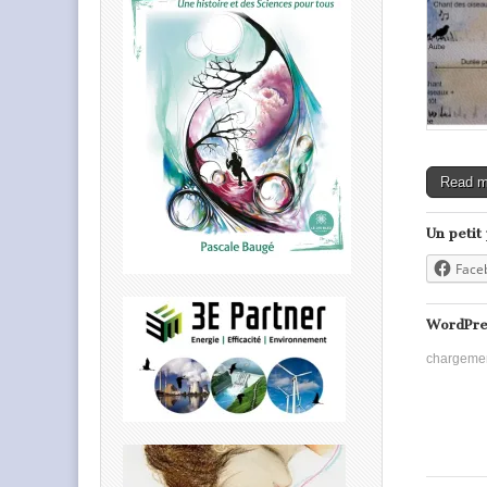
Read 
Un petit
Face
WordPre
chargeme