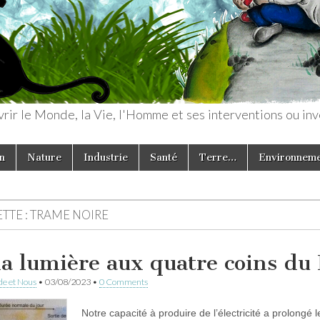
rir le Monde, la Vie, l'Homme et ses interventions ou inv
n
Nature
Industrie
Santé
Terre…
Environnem
TTE :
TRAME NOIRE
la lumière aux quatre coins d
e et Nous
•
03/08/2023
•
0 Comments
Notre capacité à produire de l’électricité a prolongé 