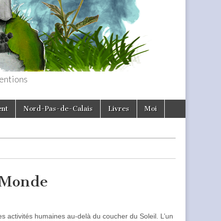
entions
ent
Nord-Pas-de-Calais
Livres
Moi
u Monde
les activités humaines au-delà du coucher du Soleil. L’un