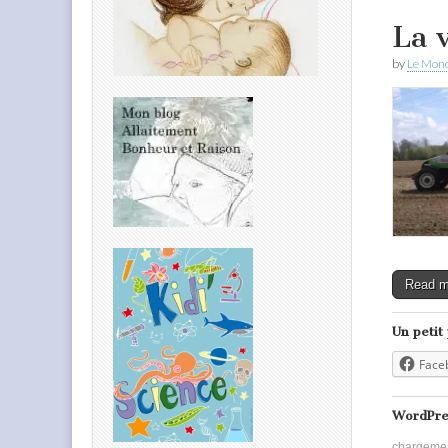
La 
by
Le Mond
Read 
Un petit
Face
WordPre
chargeme