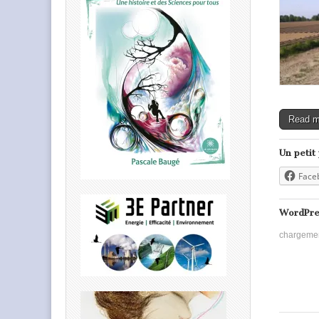
Read 
Un petit
Face
WordPre
chargeme