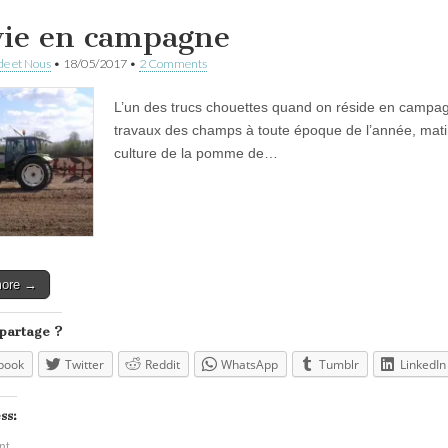
vie en campagne
e et Nous
•
18/05/2017
•
2 Comments
L’un des trucs chouettes quand on réside en campagne
travaux des champs à toute époque de l’année, matin 
culture de la pomme de…
more →
 partage ?
book
Twitter
Reddit
WhatsApp
Tumblr
LinkedIn
ss:
nt…