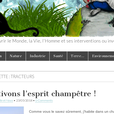
rir le Monde, la Vie, l'Homme et ses interventions ou inv
n
Nature
Industrie
Santé
Terre…
Environnem
TTE :
TRACTEURS
tivons l’esprit champêtre !
e et Nous
•
23/05/2018
•
0 Comments
Comme vous le savez sûrement, j’habite dans un cha