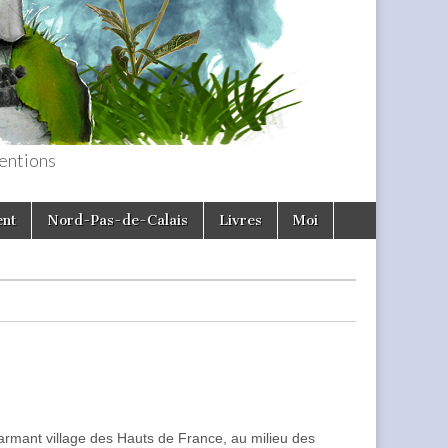
entions
ent
Nord-Pas-de-Calais
Livres
Moi
rmant village des Hauts de France, au milieu des