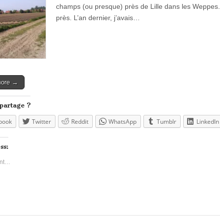
champs (ou presque) près de Lille dans les Weppes. J
près. L’an dernier, j’avais…
more →
 partage ?
book
Twitter
Reddit
WhatsApp
Tumblr
LinkedIn
ss:
nt…