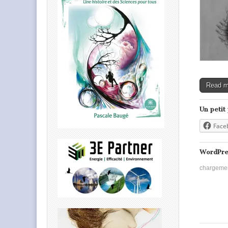
Read 
Un petit
Face
WordPre
chargeme