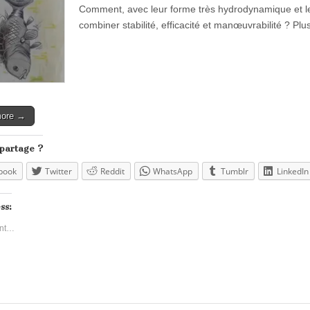
Comment, avec leur forme très hydrodynamique et leu
combiner stabilité, efficacité et manœuvrabilité ? Plu
more →
 partage ?
book
Twitter
Reddit
WhatsApp
Tumblr
LinkedIn
ss:
nt…