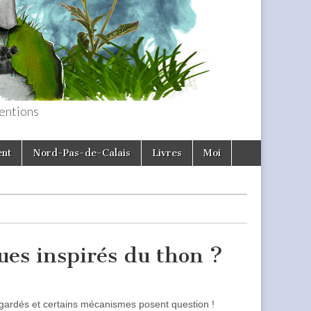
entions
ent
Nord-Pas-de-Calais
Livres
Moi
ues inspirés du thon ?
 gardés et certains mécanismes posent question !