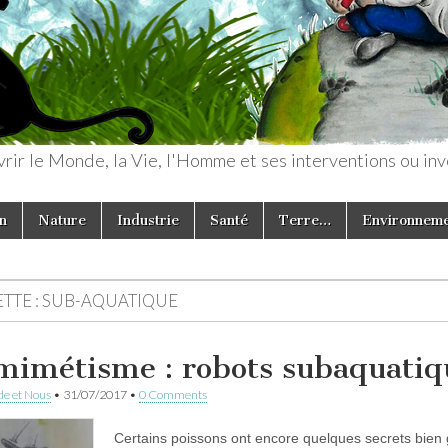
rir le Monde, la Vie, l'Homme et ses interventions ou inv
n
Nature
Industrie
Santé
Terre…
Environnem
TTE :
SUB-AQUATIQUE
mimétisme : robots subaquatiq
e et Nous
•
31/07/2017
•
0 Comments
Certains poissons ont encore quelques secrets bien