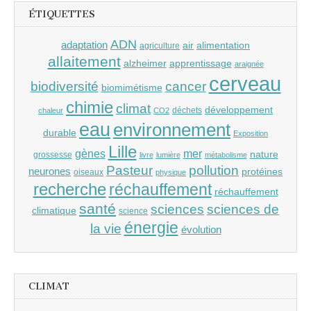
ÉTIQUETTES
ADN
adaptation
air
alimentation
agriculture
allaitement
alzheimer
apprentissage
araignée
cerveau
cancer
biodiversité
biomimétisme
chimie
climat
développement
déchets
chaleur
CO2
eau
environnement
durable
Exposition
Lille
gènes
mer
nature
grossesse
livre
lumière
métabolisme
Pasteur
pollution
neurones
protéines
oiseaux
physique
recherche
réchauffement
réchauffement
santé
sciences
sciences de
climatique
science
énergie
la vie
évolution
CLIMAT