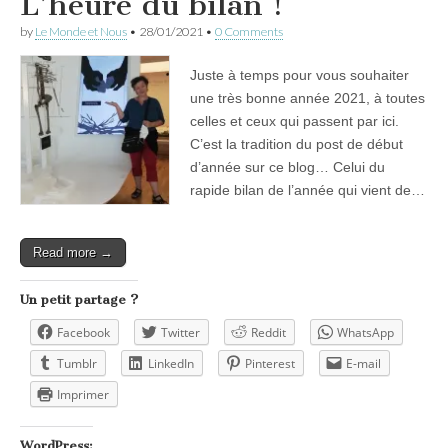
L’heure du bilan !
by
Le Monde et Nous
•
28/01/2021
•
0 Comments
Juste à temps pour vous souhaiter
une très bonne année 2021, à toutes
celles et ceux qui passent par ici.
C’est la tradition du post de début
d’année sur ce blog… Celui du
rapide bilan de l’année qui vient de…
Read more →
Un petit partage ?
Facebook
Twitter
Reddit
WhatsApp
Tumblr
LinkedIn
Pinterest
E-mail
Imprimer
WordPress: