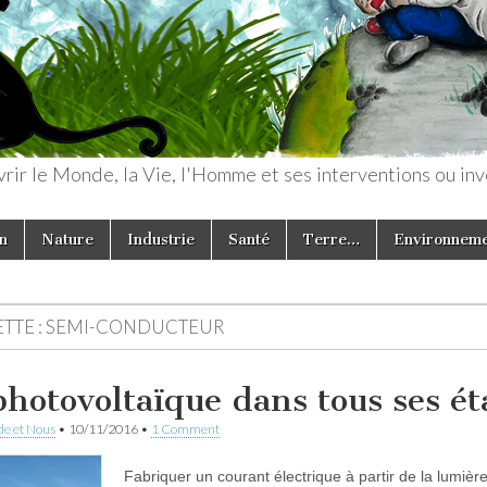
rir le Monde, la Vie, l'Homme et ses interventions ou inv
n
Nature
Industrie
Santé
Terre…
Environnem
TTE :
SEMI-CONDUCTEUR
photovoltaïque dans tous ses ét
e et Nous
•
10/11/2016
•
1 Comment
Fabriquer un courant électrique à partir de la lumière