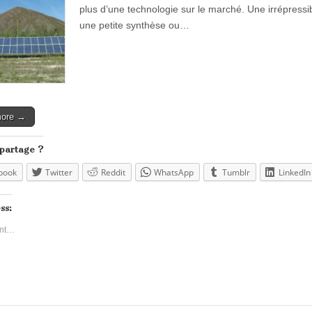
plus d’une technologie sur le marché. Une irrépressib
une petite synthèse ou…
more →
 partage ?
book
Twitter
Reddit
WhatsApp
Tumblr
LinkedIn
ss:
nt…