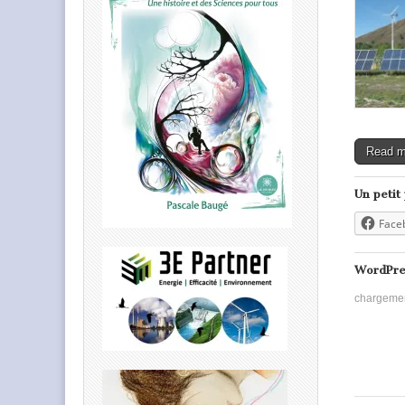
Read 
Un petit
Face
WordPre
chargeme