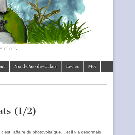
entions
ent
Nord-Pas-de-Calais
Livres
Moi
ats (1/2)
 c’est l’affaire du photovoltaïque… et il y a désormais