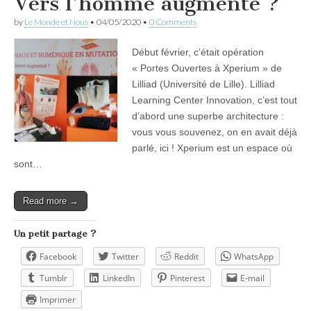
Vers l’homme augmenté ?
by
Le Monde et Nous
•
04/05/2020
•
0 Comments
Début février, c’était opération
« Portes Ouvertes à Xperium » de
Lilliad (Université de Lille). Lilliad
Learning Center Innovation, c’est tout
d’abord une superbe architecture :
vous vous souvenez, on en avait déjà
parlé, ici ! Xperium est un espace où
sont…
Read more →
Un petit partage ?
Facebook
Twitter
Reddit
WhatsApp
Tumblr
LinkedIn
Pinterest
E-mail
Imprimer