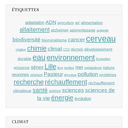
ÉTIQUETTES
ADN
adaptation
air
alimentation
agriculture
allaitement
alzheimer
apprentissage
araignée
cerveau
cancer
biodiversité
biomimétisme
chimie
climat
développement
déchets
chaleur
CO2
eau
environnement
durable
Exposition
Lille
gènes
mer
nature
grossesse
livre
lumière
métabolisme
Pasteur
pollution
neurones
protéines
oiseaux
physique
recherche
réchauffement
réchauffement
santé
sciences
sciences de
climatique
science
énergie
la vie
évolution
CLIMAT