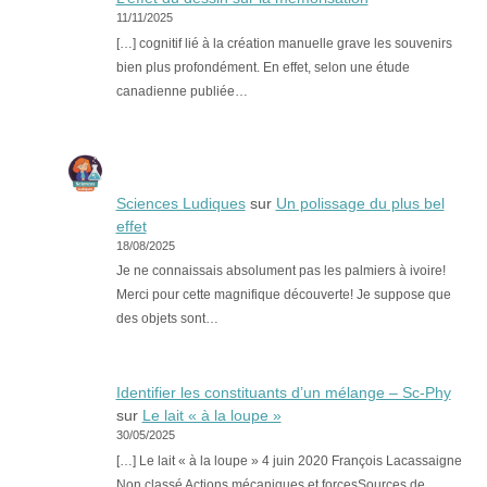
11/11/2025
[…] cognitif lié à la création manuelle grave les souvenirs
bien plus profondément. En effet, selon une étude
canadienne publiée…
Sciences Ludiques
sur
Un polissage du plus bel
effet
18/08/2025
Je ne connaissais absolument pas les palmiers à ivoire!
Merci pour cette magnifique découverte! Je suppose que
des objets sont…
Identifier les constituants d’un mélange – Sc-Phy
sur
Le lait « à la loupe »
30/05/2025
[…] Le lait « à la loupe » 4 juin 2020 François Lacassaigne
Non classé Actions mécaniques et forcesSources de