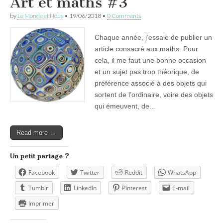
Art et maths #3
by
Le Monde et Nous
•
19/06/2018
•
0 Comments
Chaque année, j’essaie de publier un
article consacré aux maths. Pour
cela, il me faut une bonne occasion
et un sujet pas trop théorique, de
préférence associé à des objets qui
sortent de l’ordinaire, voire des objets
qui émeuvent, de…
Read more →
Un petit partage ?
Facebook
Twitter
Reddit
WhatsApp
Tumblr
LinkedIn
Pinterest
E-mail
Imprimer