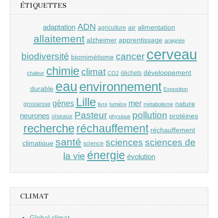
ÉTIQUETTES
ADN
adaptation
air
alimentation
agriculture
allaitement
alzheimer
apprentissage
araignée
cerveau
cancer
biodiversité
biomimétisme
chimie
climat
développement
déchets
chaleur
CO2
eau
environnement
durable
Exposition
Lille
gènes
mer
nature
grossesse
livre
lumière
métabolisme
Pasteur
pollution
neurones
protéines
oiseaux
physique
recherche
réchauffement
réchauffement
santé
sciences
sciences de
climatique
science
énergie
la vie
évolution
CLIMAT
Global climat