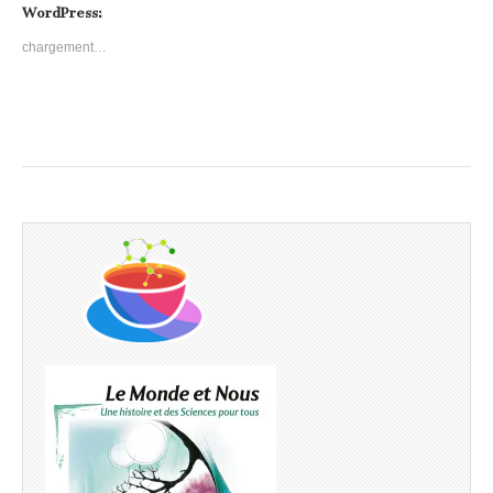
WordPress:
chargement…