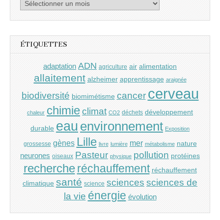
Archives
ÉTIQUETTES
ADN
adaptation
air
alimentation
agriculture
allaitement
alzheimer
apprentissage
araignée
cerveau
cancer
biodiversité
biomimétisme
chimie
climat
développement
déchets
chaleur
CO2
eau
environnement
durable
Exposition
Lille
gènes
mer
nature
grossesse
livre
lumière
métabolisme
Pasteur
pollution
neurones
protéines
oiseaux
physique
recherche
réchauffement
réchauffement
santé
sciences
sciences de
climatique
science
énergie
la vie
évolution