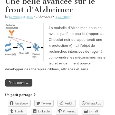
Une belle avancée sur le
front d’Alzheimer
by
Le Monde et Nous
•
14/09/2016
•
1 Comment
La maladie d’Alzheimer, nous en
avions parlé un peu ici (rapport au
Chocolat noir qui apporterait une
« protection »), fait l’objet de
recherches intensives de façon à
comprendre les mécanismes mis en
jeu et évidemment pouvoir
développer des thérapies ciblées, efficaces et sans…
Read more →
Un petit partage ?
Facebook
Twitter
Reddit
WhatsApp
Tumblr
LinkedIn
Pinterest
E-mail