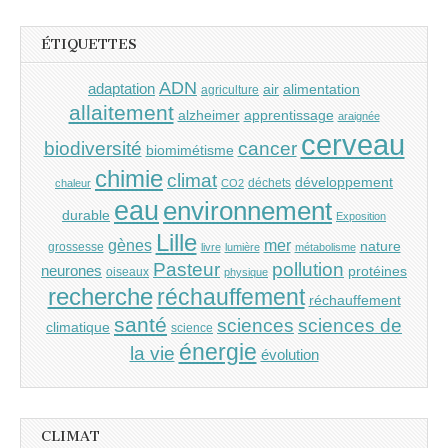
ÉTIQUETTES
ADN
adaptation
air
alimentation
agriculture
allaitement
alzheimer
apprentissage
araignée
cerveau
cancer
biodiversité
biomimétisme
chimie
climat
développement
déchets
chaleur
CO2
eau
environnement
durable
Exposition
Lille
gènes
mer
nature
grossesse
livre
lumière
métabolisme
Pasteur
pollution
neurones
protéines
oiseaux
physique
recherche
réchauffement
réchauffement
santé
sciences
sciences de
climatique
science
énergie
la vie
évolution
CLIMAT