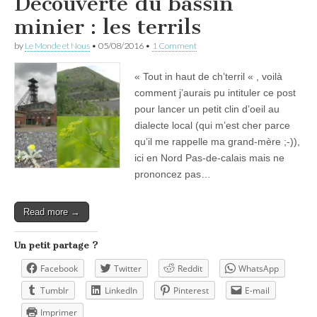
Découverte du bassin
minier : les terrils
by
Le Monde et Nous
•
05/08/2016
•
1 Comment
« Tout in haut de ch’terril « , voilà
comment j’aurais pu intituler ce post
pour lancer un petit clin d’oeil au
dialecte local (qui m’est cher parce
qu’il me rappelle ma grand-mère ;-)),
ici en Nord Pas-de-calais mais ne
prononcez pas…
Read more →
Un petit partage ?
Facebook
Twitter
Reddit
WhatsApp
Tumblr
LinkedIn
Pinterest
E-mail
Imprimer