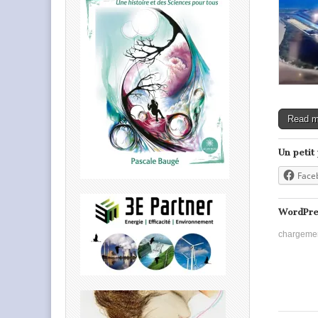
Read 
Un petit
Face
WordPre
chargeme