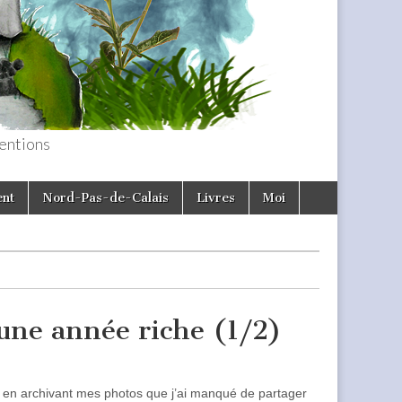
entions
ent
Nord-Pas-de-Calais
Livres
Moi
 une année riche (1/2)
 en archivant mes photos que j’ai manqué de partager