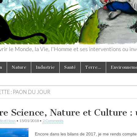
rir le Monde, la Vie, l'Homme et ses interventions ou inv
n
Nature
Industrie
Santé
Terre…
Environnem
TTE :
PAON DU JOUR
re Science, Nature et Culture :
e et Nous
•
15/01/2018
•
2 Comments
Encore dans les bilans de 2017, je me rends compte