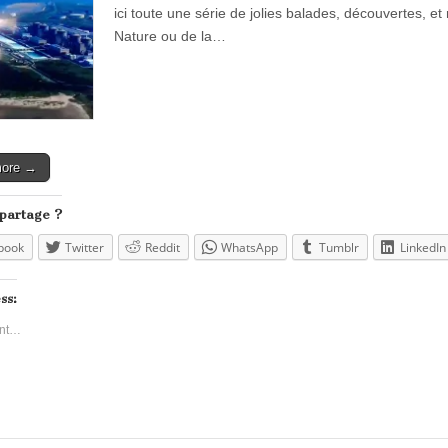
ici toute une série de jolies balades, découvertes, e
Nature ou de la…
more →
 partage ?
book
Twitter
Reddit
WhatsApp
Tumblr
LinkedIn
ss:
nt…