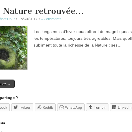
 Nature retrouvée…
e et Nous
•
15/04/2017
•
0 Comments
Les longs mois d’hiver nous offrent de magnifiques
les températures, toujours très agréables. Mais quell
subliment toute la richesse de la Nature : ses…
more →
 partage ?
book
Twitter
Reddit
WhatsApp
Tumblr
LinkedIn
ss:
nt…