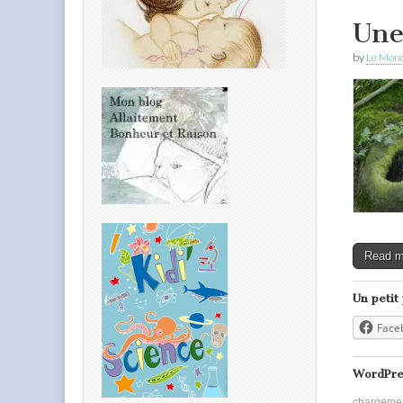
Une
by
Le Mond
Read 
Un petit
Face
WordPre
chargeme