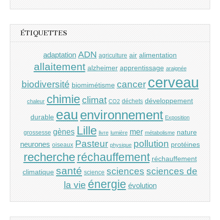
ÉTIQUETTES
ADN
adaptation
air
alimentation
agriculture
allaitement
alzheimer
apprentissage
araignée
cerveau
cancer
biodiversité
biomimétisme
chimie
climat
développement
déchets
chaleur
CO2
eau
environnement
durable
Exposition
Lille
gènes
mer
nature
grossesse
livre
lumière
métabolisme
Pasteur
pollution
neurones
protéines
oiseaux
physique
recherche
réchauffement
réchauffement
santé
sciences
sciences de
climatique
science
énergie
la vie
évolution