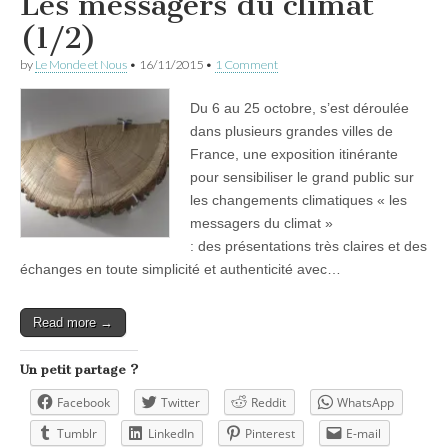
Les messagers du climat
(1/2)
by
Le Monde et Nous
•
16/11/2015
•
1 Comment
Du 6 au 25 octobre, s’est déroulée
dans plusieurs grandes villes de
France, une exposition itinérante
pour sensibiliser le grand public sur
les changements climatiques « les
messagers du climat »
: des présentations très claires et des
échanges en toute simplicité et authenticité avec…
Read more →
Un petit partage ?
Facebook
Twitter
Reddit
WhatsApp
Tumblr
LinkedIn
Pinterest
E-mail