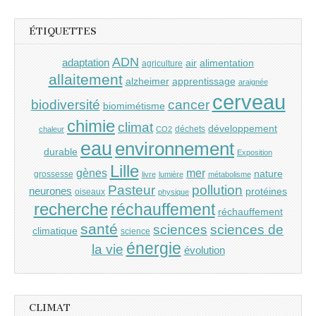
ÉTIQUETTES
ADN
adaptation
air
alimentation
agriculture
allaitement
alzheimer
apprentissage
araignée
cerveau
cancer
biodiversité
biomimétisme
chimie
climat
développement
déchets
chaleur
CO2
eau
environnement
durable
Exposition
Lille
gènes
mer
nature
grossesse
livre
lumière
métabolisme
Pasteur
pollution
neurones
protéines
oiseaux
physique
recherche
réchauffement
réchauffement
santé
sciences
sciences de
climatique
science
énergie
la vie
évolution
CLIMAT