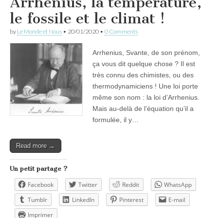
Arrhenius, la température,
le fossile et le climat !
by
Le Monde et Nous
•
20/01/2020
•
0 Comments
Arrhenius, Svante, de son prénom,
ça vous dit quelque chose ? Il est
très connu des chimistes, ou des
thermodynamiciens ! Une loi porte
même son nom : la loi d’Arrhenius.
Mais au-delà de l’équation qu’il a
formulée, il y…
Read more →
Un petit partage ?
Facebook
Twitter
Reddit
WhatsApp
Tumblr
LinkedIn
Pinterest
E-mail
Imprimer