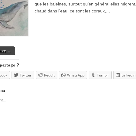
que les baleines, surtout qu’en général elles migr
chaud dans l’eau, ce sont les coraux,…
more →
 partage ?
book
Twitter
Reddit
WhatsApp
Tumblr
LinkedIn
ss:
nt…