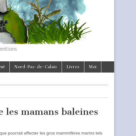
entions
ent
Nord-Pas-de-Calais
Livres
Moi
e les mamans baleines
que pourrait affecter les gros mammifères marins tels