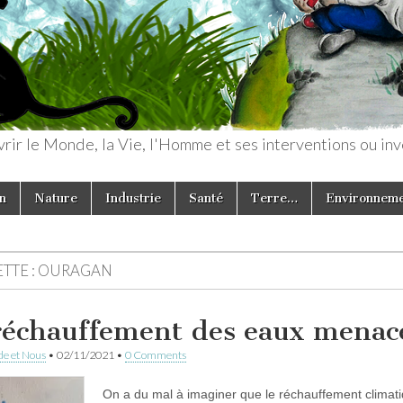
rir le Monde, la Vie, l'Homme et ses interventions ou inv
n
Nature
Industrie
Santé
Terre…
Environnem
TTE :
OURAGAN
réchauffement des eaux menac
e et Nous
•
02/11/2021
•
0 Comments
On a du mal à imaginer que le réchauffement climati