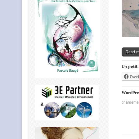
Read 
Un petit
Face
WordPre
chargeme