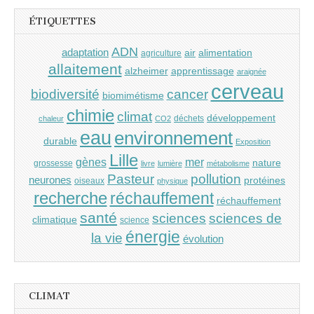
ÉTIQUETTES
ADN
adaptation
air
alimentation
agriculture
allaitement
alzheimer
apprentissage
araignée
cerveau
cancer
biodiversité
biomimétisme
chimie
climat
développement
déchets
chaleur
CO2
eau
environnement
durable
Exposition
Lille
gènes
mer
nature
grossesse
livre
lumière
métabolisme
Pasteur
pollution
neurones
protéines
oiseaux
physique
recherche
réchauffement
réchauffement
santé
sciences
sciences de
climatique
science
énergie
la vie
évolution
CLIMAT