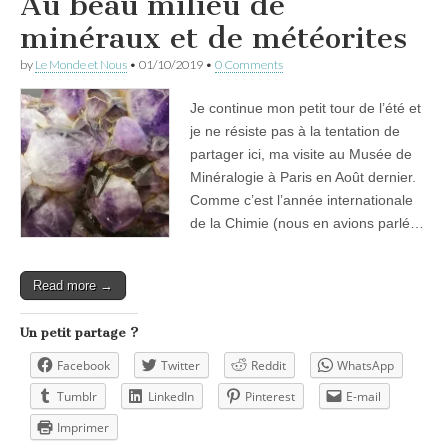
Au beau milieu de
minéraux et de météorites
by
Le Monde et Nous
•
01/10/2019
•
0 Comments
Je continue mon petit tour de l’été et
je ne résiste pas à la tentation de
partager ici, ma visite au Musée de
Minéralogie à Paris en Août dernier.
Comme c’est l’année internationale
de la Chimie (nous en avions parlé…
Read more →
Un petit partage ?
Facebook
Twitter
Reddit
WhatsApp
Tumblr
LinkedIn
Pinterest
E-mail
Imprimer