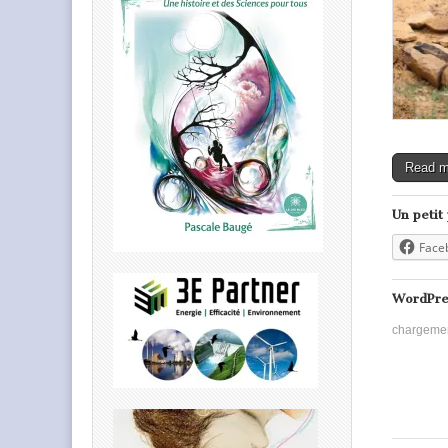
Read 
Un petit
Face
WordPre
chargeme