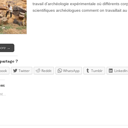
travail d’archéologie expérimentale où différents co
scientifiques archéologues comment on travaillait 
more →
 partage ?
book
Twitter
Reddit
WhatsApp
Tumblr
LinkedIn
ss:
nt…