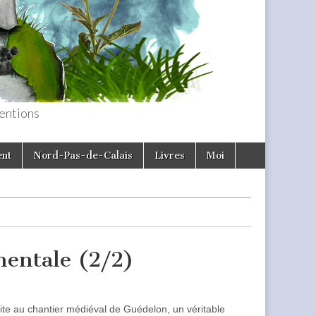
entions
ent
Nord-Pas-de-Calais
Livres
Moi
mentale (2/2)
ite au chantier médiéval de Guédelon, un véritable