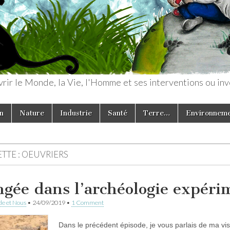
rir le Monde, la Vie, l'Homme et ses interventions ou inv
n
Nature
Industrie
Santé
Terre…
Environnem
TTE :
OEUVRIERS
ngée dans l’archéologie expéri
e et Nous
•
24/09/2019
•
1 Comment
Dans le précédent épisode, je vous parlais de ma vis