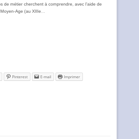
rps de métier cherchent à comprendre, avec l’aide de
au Moyen-Age (au XIIIe…
Pinterest
E-mail
Imprimer