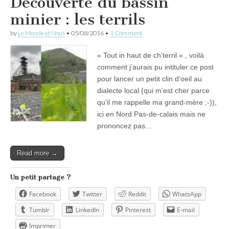
Découverte du bassin
minier : les terrils
by
Le Monde et Nous
•
05/08/2016
•
1 Comment
« Tout in haut de ch’terril « , voilà
comment j’aurais pu intituler ce post
pour lancer un petit clin d’oeil au
dialecte local (qui m’est cher parce
qu’il me rappelle ma grand-mère ;-)),
ici en Nord Pas-de-calais mais ne
prononcez pas…
Read more →
Un petit partage ?
Facebook
Twitter
Reddit
WhatsApp
Tumblr
LinkedIn
Pinterest
E-mail
Imprimer