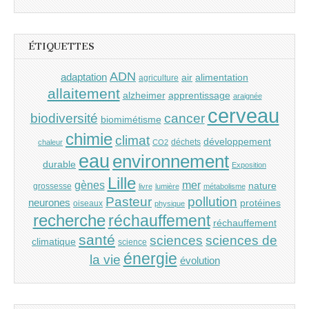
ÉTIQUETTES
ADN
adaptation
air
alimentation
agriculture
allaitement
alzheimer
apprentissage
araignée
cerveau
cancer
biodiversité
biomimétisme
chimie
climat
développement
déchets
chaleur
CO2
eau
environnement
durable
Exposition
Lille
gènes
mer
nature
grossesse
livre
lumière
métabolisme
Pasteur
pollution
neurones
protéines
oiseaux
physique
recherche
réchauffement
réchauffement
santé
sciences
sciences de
climatique
science
énergie
la vie
évolution