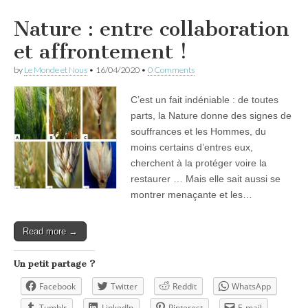
Nature : entre collaboration
et affrontement !
by
Le Monde et Nous
•
16/04/2020
•
0 Comments
C’est un fait indéniable : de toutes
parts, la Nature donne des signes de
souffrances et les Hommes, du
moins certains d’entres eux,
cherchent à la protéger voire la
restaurer … Mais elle sait aussi se
montrer menaçante et les…
Read more →
Un petit partage ?
Facebook
Twitter
Reddit
WhatsApp
Tumblr
LinkedIn
Pinterest
E-mail