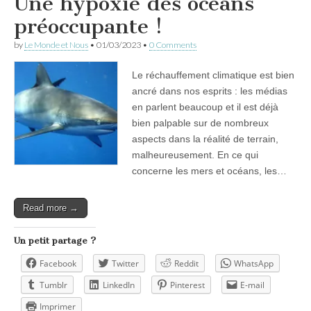
Une hypoxie des océans
préoccupante !
by
Le Monde et Nous
•
01/03/2023
•
0 Comments
Le réchauffement climatique est bien
ancré dans nos esprits : les médias
en parlent beaucoup et il est déjà
bien palpable sur de nombreux
aspects dans la réalité de terrain,
malheureusement. En ce qui
concerne les mers et océans, les…
Read more →
Un petit partage ?
Facebook
Twitter
Reddit
WhatsApp
Tumblr
LinkedIn
Pinterest
E-mail
Imprimer