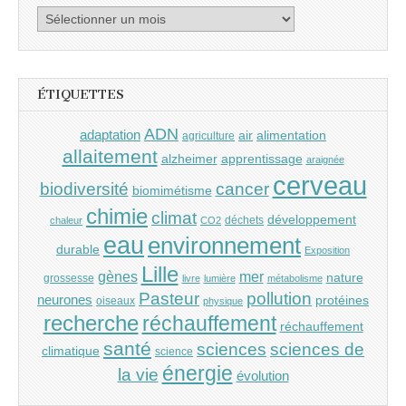
Archives
ÉTIQUETTES
ADN
adaptation
air
alimentation
agriculture
allaitement
alzheimer
apprentissage
araignée
cerveau
cancer
biodiversité
biomimétisme
chimie
climat
développement
déchets
chaleur
CO2
eau
environnement
durable
Exposition
Lille
gènes
mer
nature
grossesse
livre
lumière
métabolisme
Pasteur
pollution
neurones
protéines
oiseaux
physique
recherche
réchauffement
réchauffement
santé
sciences
sciences de
climatique
science
énergie
la vie
évolution