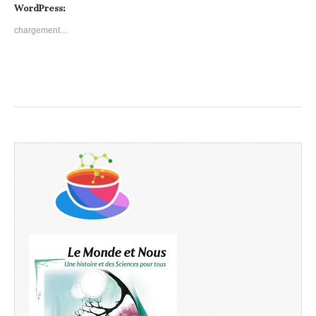
WordPress:
chargement…