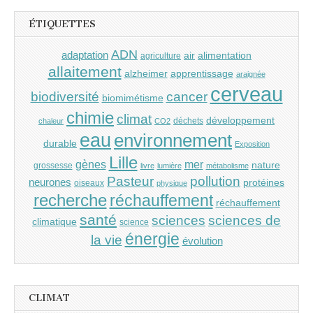
ÉTIQUETTES
ADN
adaptation
air
alimentation
agriculture
allaitement
alzheimer
apprentissage
araignée
cerveau
cancer
biodiversité
biomimétisme
chimie
climat
développement
déchets
chaleur
CO2
eau
environnement
durable
Exposition
Lille
gènes
mer
nature
grossesse
livre
lumière
métabolisme
Pasteur
pollution
neurones
protéines
oiseaux
physique
recherche
réchauffement
réchauffement
santé
sciences
sciences de
climatique
science
énergie
la vie
évolution
CLIMAT