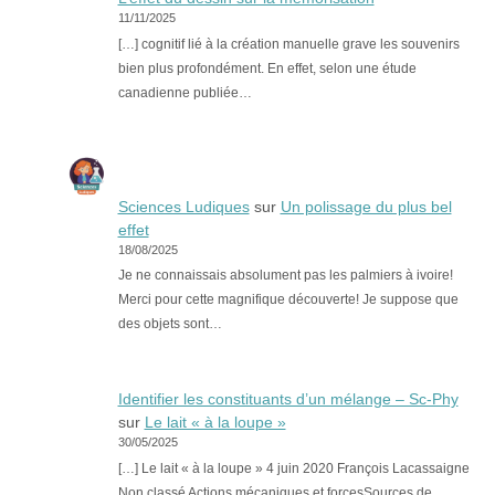
11/11/2025
[…] cognitif lié à la création manuelle grave les souvenirs
bien plus profondément. En effet, selon une étude
canadienne publiée…
Sciences Ludiques
sur
Un polissage du plus bel
effet
18/08/2025
Je ne connaissais absolument pas les palmiers à ivoire!
Merci pour cette magnifique découverte! Je suppose que
des objets sont…
Identifier les constituants d’un mélange – Sc-Phy
sur
Le lait « à la loupe »
30/05/2025
[…] Le lait « à la loupe » 4 juin 2020 François Lacassaigne
Non classé Actions mécaniques et forcesSources de