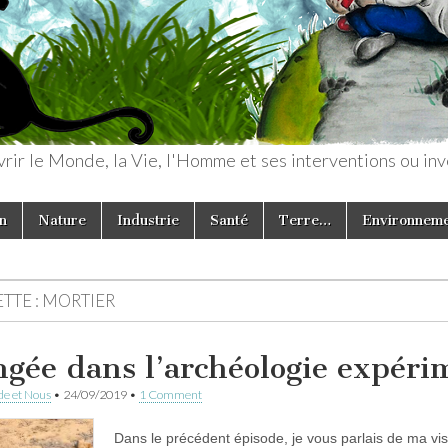
rir le Monde, la Vie, l'Homme et ses interventions ou inv
n
Nature
Industrie
Santé
Terre…
Environnem
TTE :
MORTIER
ngée dans l’archéologie expéri
e et Nous
•
24/09/2019
•
1 Comment
Dans le précédent épisode, je vous parlais de ma vis