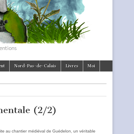
entions
ent
Nord-Pas-de-Calais
Livres
Moi
mentale (2/2)
ite au chantier médiéval de Guédelon, un véritable