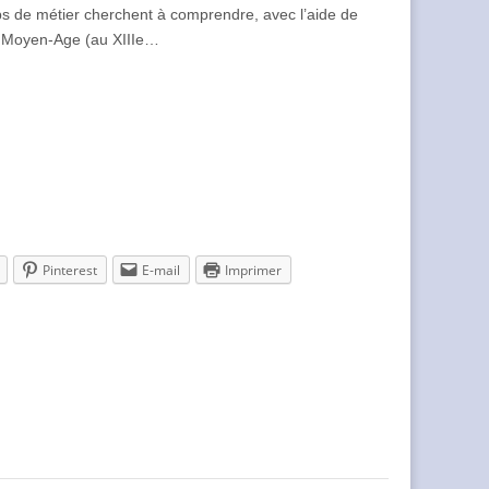
rps de métier cherchent à comprendre, avec l’aide de
au Moyen-Age (au XIIIe…
Pinterest
E-mail
Imprimer