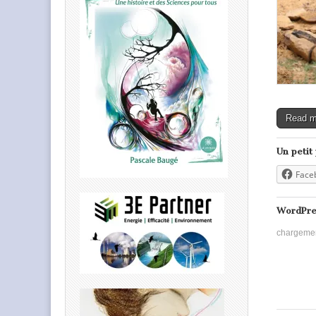
Read 
Un petit
Face
WordPre
chargeme