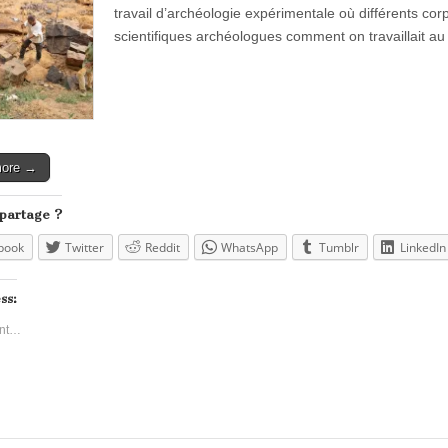
travail d’archéologie expérimentale où différents co
scientifiques archéologues comment on travaillait 
more →
 partage ?
book
Twitter
Reddit
WhatsApp
Tumblr
LinkedIn
ss:
nt…