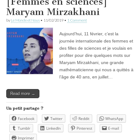
[Femmes en sciences]
Maryam Mirzakhani
by
Le Monde et Nous
•
11/02/2019
•
1 Comment
Aujourd’hui, 11 février, c’est la
journée internationale des femmes et
des filles de sciences et je voulais en
profiter pour dire quelques mots sur
Maryam Mirzakhani, une grande
mathématicienne qui nous a quittés à
l’âge de 40 ans, en juillet…
Read more →
Un petit partage ?
Facebook
Twitter
Reddit
WhatsApp
Tumblr
LinkedIn
Pinterest
E-mail
Imprimer