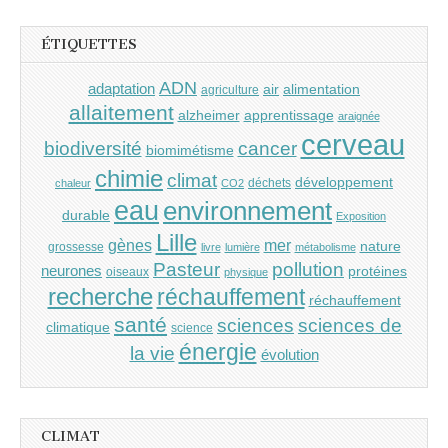
ÉTIQUETTES
ADN
adaptation
air
alimentation
agriculture
allaitement
alzheimer
apprentissage
araignée
cerveau
cancer
biodiversité
biomimétisme
chimie
climat
développement
déchets
chaleur
CO2
eau
environnement
durable
Exposition
Lille
gènes
mer
nature
grossesse
livre
lumière
métabolisme
Pasteur
pollution
neurones
protéines
oiseaux
physique
recherche
réchauffement
réchauffement
santé
sciences
sciences de
climatique
science
énergie
la vie
évolution
CLIMAT