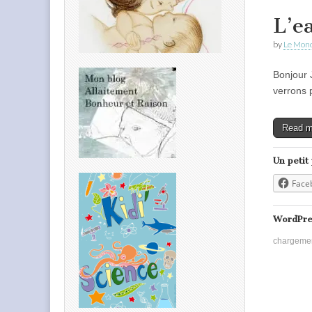
L’ea
by
Le Mond
Bonjour 
verrons 
Read 
Un petit
Face
WordPre
chargeme