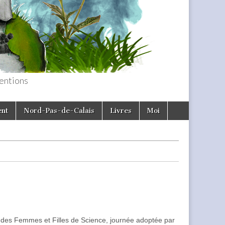
entions
ent
Nord-Pas-de-Calais
Livres
Moi
ale des Femmes et Filles de Science, journée adoptée par