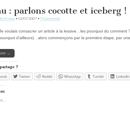
u : parlons cocotte et iceberg !
e et Nous
•
02/07/2007
•
9 Comments
Je voulais consacrer un article à la lessive…les pourquoi du comment ?
pourquoi d’ailleurs)…alors commençons par la première étape, par une 
more →
 partage ?
book
Twitter
Reddit
WhatsApp
Tumblr
LinkedIn
ss:
nt…