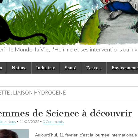
rir le Monde, la Vie, l'Homme et ses interventions ou inv
n
Nature
Industrie
Santé
Terre…
Environnem
TTE :
LIAISON HYDROGÈNE
emmes de Science à découvrir
e et Nous
•
11/02/2022
•
0 Comments
Aujourd’hui, 11 février, c’est la journée internation