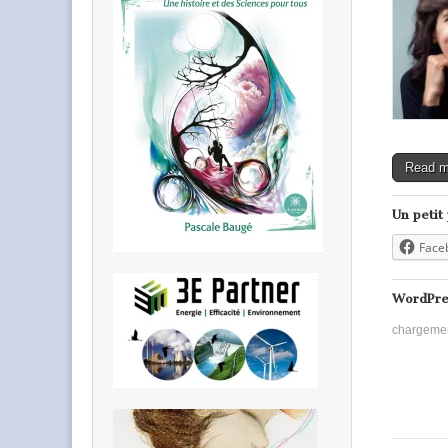
Read 
Un petit
Face
WordPre
chargeme