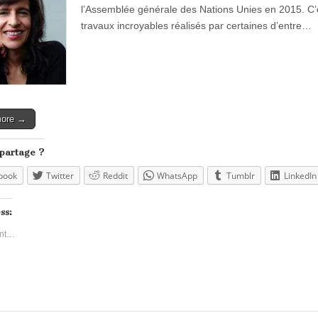
l’Assemblée générale des Nations Unies en 2015. C’est
travaux incroyables réalisés par certaines d’entre…
more →
 partage ?
book
Twitter
Reddit
WhatsApp
Tumblr
LinkedIn
ss:
nt…