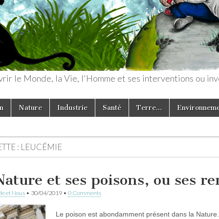
rir le Monde, la Vie, l'Homme et ses interventions ou inv
n
Nature
Industrie
Santé
Terre…
Environnem
TTE :
LEUCÉMIE
Nature et ses poisons, ou ses r
e et Nous
•
30/04/2019
•
0 Comments
Le poison est abondamment présent dans la Nature. O