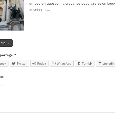
un peu en question la croyance populaire selon laquel
ancrées !).…
more →
 partage ?
book
Twitter
Reddit
WhatsApp
Tumblr
LinkedIn
ss:
nt…