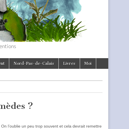
entions
ent
Nord-Pas-de-Calais
Livres
Moi
emèdes ?
n l’oublie un peu trop souvent et cela devrait remettre