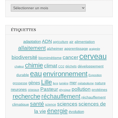
Archives
ÉTIQUETTES
ADN
adaptation
air
alimentation
agriculture
allaitement
alzheimer
apprentissage
araignée
cerveau
cancer
biodiversité
biomimétisme
chimie
climat
développement
déchets
chaleur
CO2
eau
environnement
durable
Exposition
Lille
gènes
mer
nature
grossesse
livre
lumière
métabolisme
Pasteur
pollution
neurones
protéines
oiseaux
physique
recherche
réchauffement
réchauffement
santé
sciences
sciences de
climatique
science
énergie
la vie
évolution