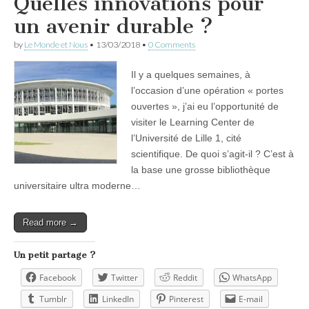
Quelles innovations pour
un avenir durable ?
by
Le Monde et Nous
•
13/03/2018
•
0 Comments
Il y a quelques semaines, à
l’occasion d’une opération « portes
ouvertes », j’ai eu l’opportunité de
visiter le Learning Center de
l’Université de Lille 1, cité
scientifique. De quoi s’agit-il ? C’est à
la base une grosse bibliothèque
universitaire ultra moderne…
Read more →
Un petit partage ?
Facebook
Twitter
Reddit
WhatsApp
Tumblr
LinkedIn
Pinterest
E-mail