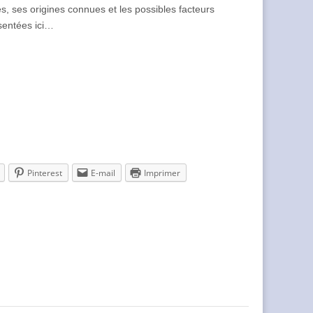
es, ses origines connues et les possibles facteurs
ésentées ici…
Pinterest
E-mail
Imprimer