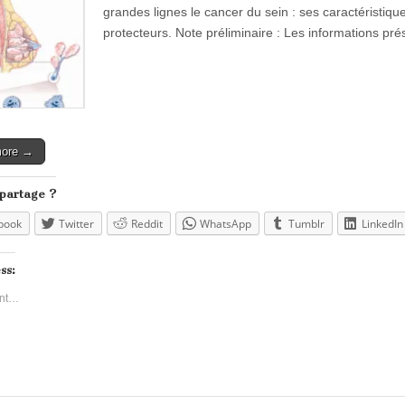
grandes lignes le cancer du sein : ses caractéristiqu
protecteurs. Note préliminaire : Les informations pr
more →
 partage ?
book
Twitter
Reddit
WhatsApp
Tumblr
LinkedIn
ss:
nt…