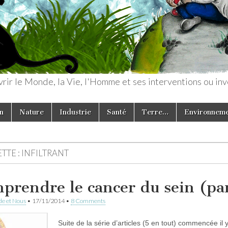
rir le Monde, la Vie, l'Homme et ses interventions ou inv
n
Nature
Industrie
Santé
Terre…
Environnem
TTE :
INFILTRANT
prendre le cancer du sein (par
e et Nous
•
17/11/2014
•
8 Comments
Suite de la série d’articles (5 en tout) commencée i