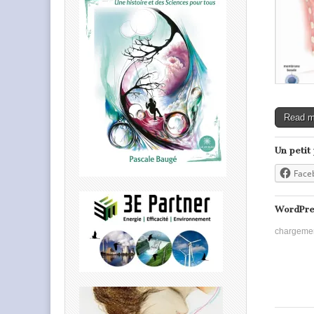
Read 
Un petit
Face
WordPre
chargeme