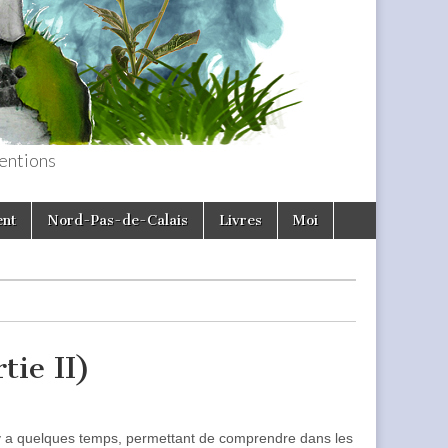
entions
ent
Nord-Pas-de-Calais
Livres
Moi
tie II)
l y a quelques temps, permettant de comprendre dans les