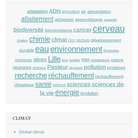
ADN
adaptation
air
alimentation
agriculture
allaitement
alzheimer
apprentissage
araignée
cerveau
cancer
biodiversité
biomimétisme
chimie
climat
développement
déchets
chaleur
CO2
eau
environnement
durable
Exposition
Lille
gènes
mer
nature
grossesse
livre
lumière
métabolisme
Pasteur
pollution
neurones
protéines
oiseaux
physique
recherche
réchauffement
réchauffement
santé
sciences
sciences de
climatique
science
énergie
la vie
évolution
CLIMAT
Global climat