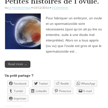
Petites histoires de l’ovule.
by
Le Monde et Nous
•
03/12/2016
•
0 Comments
Pour fabriquer un embryon, un ovule
et un spermatozoïde sont
nécessaires (quoi qu’on ait pu lire ou
entendre, suite à une étude mal
interprétée). Alors on a tous appris
(ou vu) que l’ovule est gros et que le
spermatozoïde est…
Read more →
Un petit partage ?
Facebook
Twitter
Reddit
WhatsApp
Tumblr
LinkedIn
Pinterest
E-mail
Imprimer