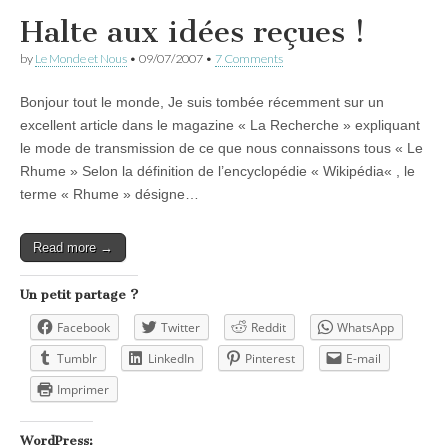
Halte aux idées reçues !
by
Le Monde et Nous
•
09/07/2007
•
7 Comments
Bonjour tout le monde, Je suis tombée récemment sur un
excellent article dans le magazine « La Recherche » expliquant
le mode de transmission de ce que nous connaissons tous « Le
Rhume » Selon la définition de l’encyclopédie « Wikipédia« , le
terme « Rhume » désigne…
Read more →
Un petit partage ?
Facebook
Twitter
Reddit
WhatsApp
Tumblr
LinkedIn
Pinterest
E-mail
Imprimer
WordPress: