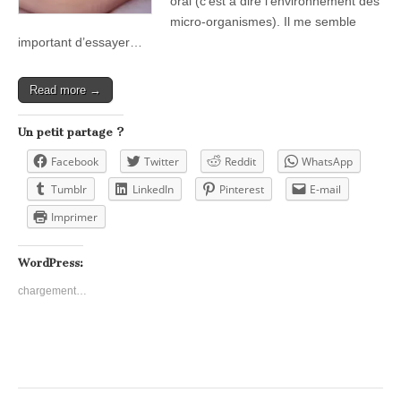
oral (c’est à dire l’environnement des
micro-organismes). Il me semble
important d’essayer…
Read more →
Un petit partage ?
Facebook
Twitter
Reddit
WhatsApp
Tumblr
LinkedIn
Pinterest
E-mail
Imprimer
WordPress:
chargement…