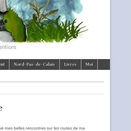
entions
ent
Nord-Pas-de-Calais
Livres
Moi
e
qué mes belles rencontres sur les routes de ma