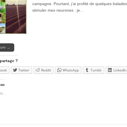
campagne. Pourtant, j’ai profité de quelques balade
stimuler mes neurones : je…
more →
 partage ?
book
Twitter
Reddit
WhatsApp
Tumblr
LinkedIn
ss:
nt…