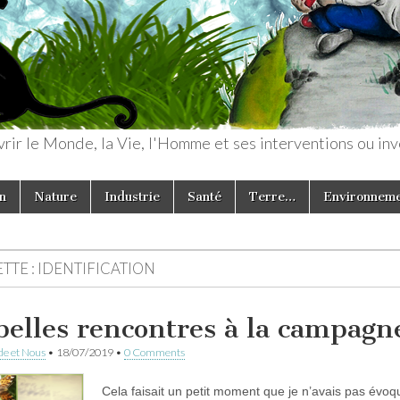
rir le Monde, la Vie, l'Homme et ses interventions ou inv
n
Nature
Industrie
Santé
Terre…
Environnem
TTE :
IDENTIFICATION
belles rencontres à la campagn
e et Nous
•
18/07/2019
•
0 Comments
Cela faisait un petit moment que je n’avais pas évo