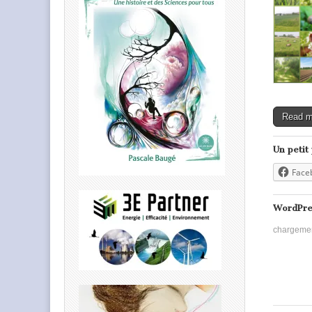
Read 
Un petit
Face
WordPre
chargeme