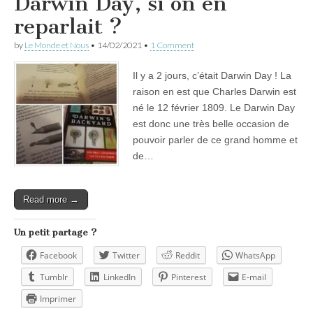
Darwin Day, si on en
reparlait ?
by
Le Monde et Nous
•
14/02/2021
•
1 Comment
Il y a 2 jours, c’était Darwin Day ! La
raison en est que Charles Darwin est
né le 12 février 1809. Le Darwin Day
est donc une très belle occasion de
pouvoir parler de ce grand homme et
de…
Read more →
Un petit partage ?
Facebook
Twitter
Reddit
WhatsApp
Tumblr
LinkedIn
Pinterest
E-mail
Imprimer