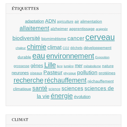
ÉTIQUETTES
ADN
adaptation
air
alimentation
agriculture
allaitement
alzheimer
apprentissage
araignée
cerveau
cancer
biodiversité
biomimétisme
chimie
climat
développement
déchets
chaleur
CO2
eau
environnement
durable
Exposition
Lille
gènes
mer
nature
grossesse
livre
lumière
métabolisme
Pasteur
pollution
neurones
protéines
oiseaux
physique
recherche
réchauffement
réchauffement
santé
sciences
sciences de
climatique
science
énergie
la vie
évolution
CLIMAT