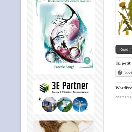
Read 
Un petit
Face
WordPre
chargeme