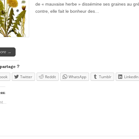
de « mauvaise herbe » dissémine ses graines au gré
contre, elle fait le bonheur des…
more →
 partage ?
book
Twitter
Reddit
WhatsApp
Tumblr
LinkedIn
ss:
nt…