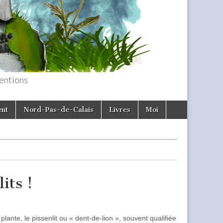
entions
ent
Nord-Pas-de-Calais
Livres
Moi
its !
plante, le pissenlit ou « dent-de-lion », souvent qualifiée