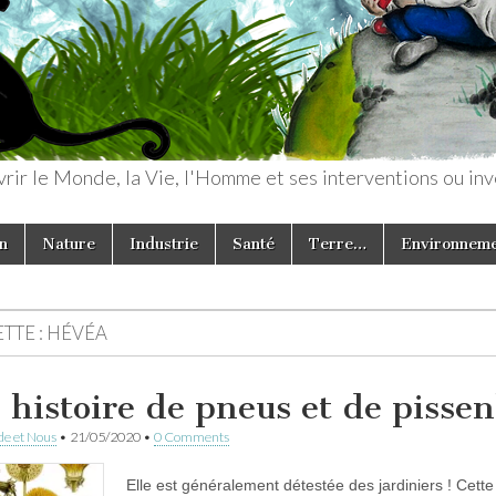
rir le Monde, la Vie, l'Homme et ses interventions ou inv
n
Nature
Industrie
Santé
Terre…
Environnem
TTE :
HÉVÉA
 histoire de pneus et de pissenl
e et Nous
•
21/05/2020
•
0 Comments
Elle est généralement détestée des jardiniers ! Cette 