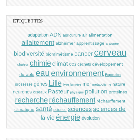
ÉTIQUETTES
ADN
adaptation
air
alimentation
agriculture
allaitement
alzheimer
apprentissage
araignée
cerveau
cancer
biodiversité
biomimétisme
chimie
climat
développement
déchets
chaleur
CO2
eau
environnement
durable
Exposition
Lille
gènes
mer
nature
grossesse
livre
lumière
métabolisme
Pasteur
pollution
neurones
protéines
oiseaux
physique
recherche
réchauffement
réchauffement
santé
sciences
sciences de
climatique
science
énergie
la vie
évolution