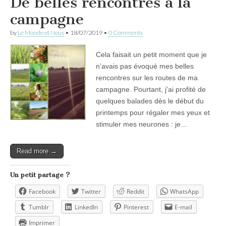
De belles rencontres à la
campagne
by
Le Monde et Nous
•
18/07/2019
•
0 Comments
Cela faisait un petit moment que je
n’avais pas évoqué mes belles
rencontres sur les routes de ma
campagne. Pourtant, j’ai profité de
quelques balades dès le début du
printemps pour régaler mes yeux et
stimuler mes neurones : je…
Read more →
Un petit partage ?
Facebook
Twitter
Reddit
WhatsApp
Tumblr
LinkedIn
Pinterest
E-mail
Imprimer