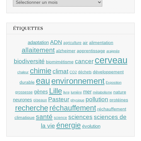
Archives
ÉTIQUETTES
ADN
adaptation
air
alimentation
agriculture
allaitement
alzheimer
apprentissage
araignée
cerveau
cancer
biodiversité
biomimétisme
chimie
climat
développement
déchets
chaleur
CO2
eau
environnement
durable
Exposition
Lille
gènes
mer
nature
grossesse
livre
lumière
métabolisme
Pasteur
pollution
neurones
protéines
oiseaux
physique
recherche
réchauffement
réchauffement
santé
sciences
sciences de
climatique
science
énergie
la vie
évolution