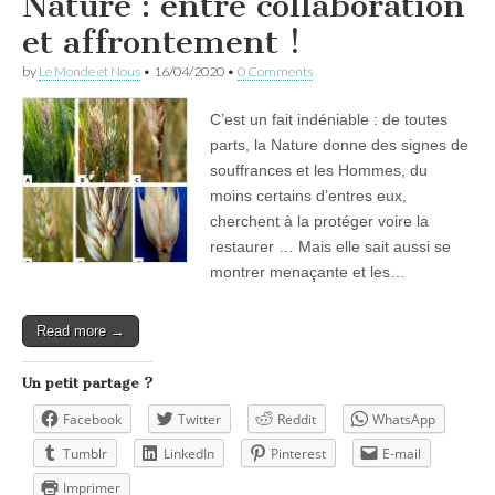
Nature : entre collaboration
et affrontement !
by
Le Monde et Nous
•
16/04/2020
•
0 Comments
C’est un fait indéniable : de toutes
parts, la Nature donne des signes de
souffrances et les Hommes, du
moins certains d’entres eux,
cherchent à la protéger voire la
restaurer … Mais elle sait aussi se
montrer menaçante et les…
Read more →
Un petit partage ?
Facebook
Twitter
Reddit
WhatsApp
Tumblr
LinkedIn
Pinterest
E-mail
Imprimer