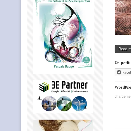
Read 
Un petit
Face
WordPre
chargeme