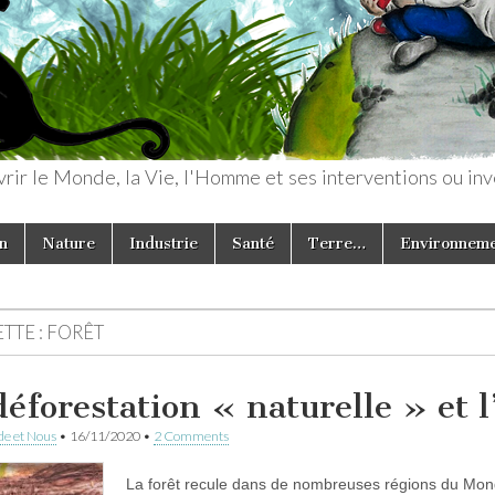
rir le Monde, la Vie, l'Homme et ses interventions ou inv
n
Nature
Industrie
Santé
Terre…
Environnem
TTE :
FORÊT
déforestation « naturelle » et 
e et Nous
•
16/11/2020
•
2 Comments
La forêt recule dans de nombreuses régions du Monde. 