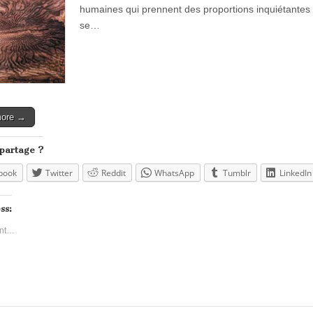
humaines qui prennent des proportions inquiétantes m
se…
more →
 partage ?
book
Twitter
Reddit
WhatsApp
Tumblr
LinkedIn
ss:
nt…