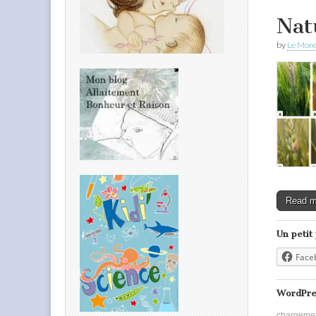
Nat
by
Le Mond
Read 
Un petit
Face
WordPre
chargeme