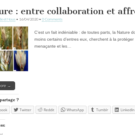
ure : entre collaboration et aff
e et Nous
•
16/04/2020
•
0 Comments
C’est un fait indéniable : de toutes parts, la Natur
moins certains d’entres eux, cherchent à la protéger 
menaçante et les…
more →
 partage ?
book
Twitter
Reddit
WhatsApp
Tumblr
LinkedIn
ss:
nt…