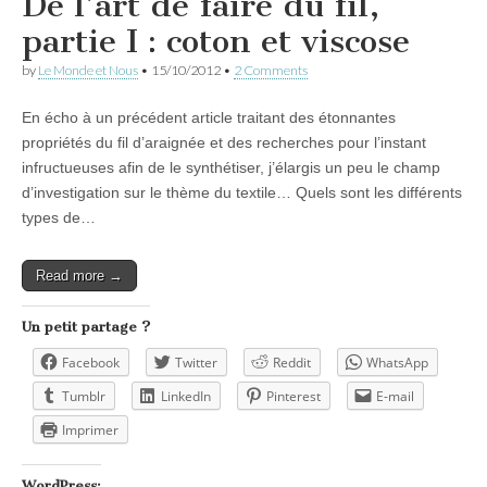
De l’art de faire du fil,
partie I : coton et viscose
by
Le Monde et Nous
•
15/10/2012
•
2 Comments
En écho à un précédent article traitant des étonnantes
propriétés du fil d’araignée et des recherches pour l’instant
infructueuses afin de le synthétiser, j’élargis un peu le champ
d’investigation sur le thème du textile… Quels sont les différents
types de…
Read more →
Un petit partage ?
Facebook
Twitter
Reddit
WhatsApp
Tumblr
LinkedIn
Pinterest
E-mail
Imprimer
WordPress: