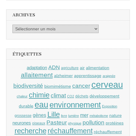
ARCHIVES
Archives
ÉTIQUETTES
ADN
adaptation
air
alimentation
agriculture
allaitement
alzheimer
apprentissage
araignée
cerveau
cancer
biodiversité
biomimétisme
chimie
climat
développement
déchets
chaleur
CO2
eau
environnement
durable
Exposition
Lille
gènes
mer
nature
grossesse
livre
lumière
métabolisme
Pasteur
pollution
neurones
protéines
oiseaux
physique
recherche
réchauffement
réchauffement