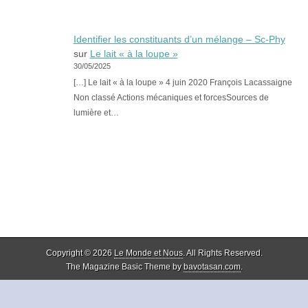
Identifier les constituants d’un mélange – Sc-Phy
sur
Le lait « à la loupe »
30/05/2025
[…] Le lait « à la loupe » 4 juin 2020 François Lacassaigne
Non classé Actions mécaniques et forcesSources de
lumière et…
Copyright © 2026
Le Monde et Nous
. All Rights Reserved.
The Magazine Basic Theme by
bavotasan.com
.