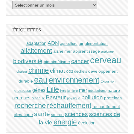
Archives
ÉTIQUETTES
ADN
adaptation
air
alimentation
agriculture
allaitement
alzheimer
apprentissage
araignée
cerveau
cancer
biodiversité
biomimétisme
chimie
climat
développement
déchets
chaleur
CO2
eau
environnement
durable
Exposition
Lille
gènes
mer
nature
grossesse
livre
lumière
métabolisme
Pasteur
pollution
neurones
protéines
oiseaux
physique
recherche
réchauffement
réchauffement
santé
sciences
sciences de
climatique
science
énergie
la vie
évolution