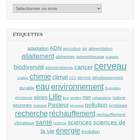
Archives
ÉTIQUETTES
ADN
adaptation
air
alimentation
agriculture
allaitement
alzheimer
apprentissage
araignée
cerveau
cancer
biodiversité
biomimétisme
chimie
climat
développement
déchets
chaleur
CO2
eau
environnement
durable
Exposition
Lille
gènes
mer
nature
grossesse
livre
lumière
métabolisme
Pasteur
pollution
neurones
protéines
oiseaux
physique
recherche
réchauffement
réchauffement
santé
sciences
sciences de
climatique
science
énergie
la vie
évolution