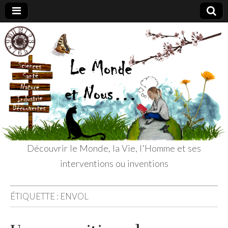
Le
Découvrir le
Monde, la
Vie, l'Homme
Monde
et ses
interventions
ou inventions
et
Nous
Découvrir le Monde, la Vie, l'Homme et ses
interventions ou inventions
ÉTIQUETTE :
ENVOL