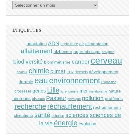
Archives
ÉTIQUETTES
ADN
adaptation
air
alimentation
agriculture
allaitement
alzheimer
apprentissage
araignée
cerveau
cancer
biodiversité
biomimétisme
chimie
climat
développement
déchets
chaleur
CO2
eau
environnement
durable
Exposition
Lille
gènes
mer
nature
grossesse
livre
lumière
métabolisme
Pasteur
pollution
neurones
protéines
oiseaux
physique
recherche
réchauffement
réchauffement
santé
sciences
sciences de
climatique
science
énergie
la vie
évolution