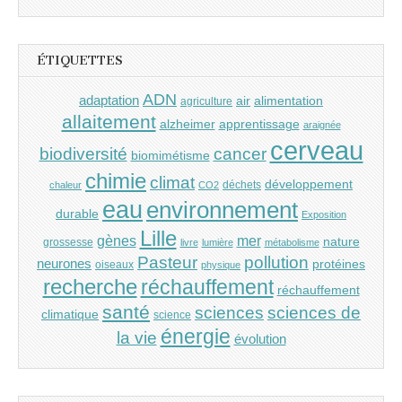
ÉTIQUETTES
ADN
adaptation
air
alimentation
agriculture
allaitement
alzheimer
apprentissage
araignée
cerveau
cancer
biodiversité
biomimétisme
chimie
climat
développement
déchets
chaleur
CO2
eau
environnement
durable
Exposition
Lille
gènes
mer
nature
grossesse
livre
lumière
métabolisme
Pasteur
pollution
neurones
protéines
oiseaux
physique
recherche
réchauffement
réchauffement
santé
sciences
sciences de
climatique
science
énergie
la vie
évolution