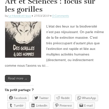
Art et Sciences : focus sur
les gorilles
by
Le Monde et Nous
•
27/03/2019
•
0 Comments
L’état des lieux sur la biodiversité
n’est pas réjouissant. On parle même
de la 6e extinction massive. C’est
très préoccupant d’autant plus que
l’extinction est rapide et liée aux
multiples activités humaines
(directement, ou indirectement
comme nous l’avons vu ici…
Read more →
Un petit partage ?
Facebook
Twitter
Reddit
WhatsApp
Tumblr
LinkedIn
Pinterest
E-mail