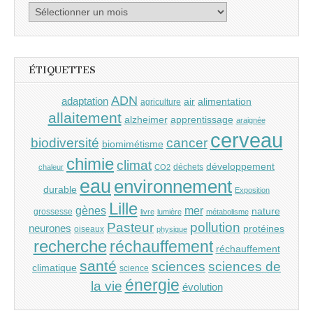
Archives
ÉTIQUETTES
ADN
adaptation
air
alimentation
agriculture
allaitement
alzheimer
apprentissage
araignée
cerveau
cancer
biodiversité
biomimétisme
chimie
climat
développement
déchets
chaleur
CO2
eau
environnement
durable
Exposition
Lille
gènes
mer
nature
grossesse
livre
lumière
métabolisme
Pasteur
pollution
neurones
protéines
oiseaux
physique
recherche
réchauffement
réchauffement
santé
sciences
sciences de
climatique
science
énergie
la vie
évolution