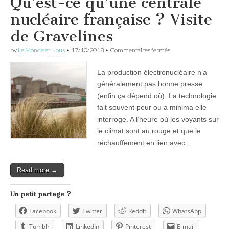
Qu’est-ce qu’une centrale
nucléaire française ? Visite
de Gravelines
sur
by
Le Monde et Nous
•
17/10/2018
•
Commentaires fermés
Qu’est-
ce
La production électronucléaire n’a
qu’une
centrale
généralement pas bonne presse
nucléaire
(enfin ça dépend où). La technologie
française
?
fait souvent peur ou a minima elle
Visite
interroge. A l’heure où les voyants sur
de
le climat sont au rouge et que le
Gravelines
réchauffement en lien avec…
Read more →
Un petit partage ?
Facebook
Twitter
Reddit
WhatsApp
Tumblr
LinkedIn
Pinterest
E-mail