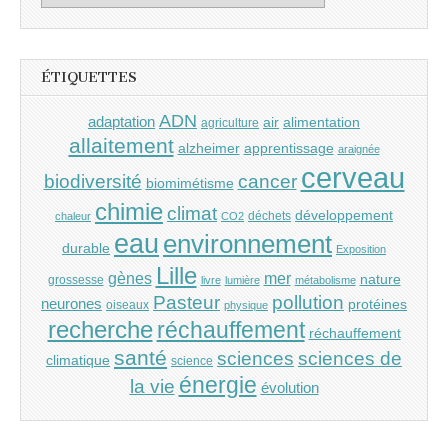
ÉTIQUETTES
ADN
adaptation
air
alimentation
agriculture
allaitement
alzheimer
apprentissage
araignée
cerveau
cancer
biodiversité
biomimétisme
chimie
climat
développement
déchets
chaleur
CO2
eau
environnement
durable
Exposition
Lille
gènes
mer
nature
grossesse
livre
lumière
métabolisme
Pasteur
pollution
neurones
protéines
oiseaux
physique
recherche
réchauffement
réchauffement
santé
sciences
sciences de
climatique
science
énergie
la vie
évolution