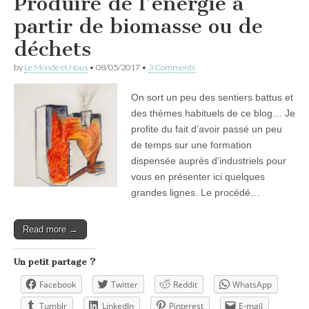
Produire de l’énergie à
partir de biomasse ou de
déchets
by
Le Monde et Nous
•
08/05/2017
•
3 Comments
On sort un peu des sentiers battus et
des thèmes habituels de ce blog… Je
profite du fait d’avoir passé un peu
de temps sur une formation
dispensée auprès d’industriels pour
vous en présenter ici quelques
grandes lignes. Le procédé…
Read more →
Un petit partage ?
Facebook
Twitter
Reddit
WhatsApp
Tumblr
LinkedIn
Pinterest
E-mail