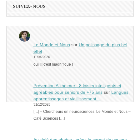
SUIVEZ-NOUS
Le Monde et Nous
sur
Un polissage du plus bel
effet
11/04/2026
oui !!! c'est magnifique !
Prévention Alzheimer : 8 loisirs intelligents et
agréables pour seniors de +75 ans
sur
Langues,
apprentissages et vieillissement…
31/12/2025
[…] – Chercheurs en neurosciences, Le Monde et Nous –
Café Sciences […]
Au-delà des photos : créez le carnet de voyage