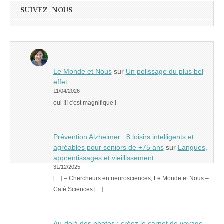
SUIVEZ-NOUS
Le Monde et Nous
sur
Un polissage du plus bel
effet
11/04/2026
oui !!! c'est magnifique !
Prévention Alzheimer : 8 loisirs intelligents et
agréables pour seniors de +75 ans
sur
Langues,
apprentissages et vieillissement…
31/12/2025
[…] – Chercheurs en neurosciences, Le Monde et Nous –
Café Sciences […]
Au-delà des photos : créez le carnet de voyage