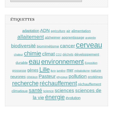
ÉTIQUETTES
ADN
adaptation
air
alimentation
agriculture
allaitement
alzheimer
apprentissage
araignée
cerveau
cancer
biodiversité
biomimétisme
chimie
climat
développement
déchets
chaleur
CO2
eau
environnement
durable
Exposition
Lille
gènes
mer
nature
grossesse
livre
lumière
métabolisme
Pasteur
pollution
neurones
protéines
oiseaux
physique
recherche
réchauffement
réchauffement
santé
sciences
sciences de
climatique
science
énergie
la vie
évolution