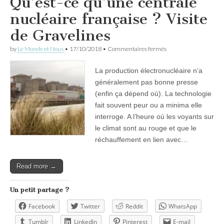
Qu’est-ce qu’une centrale
nucléaire française ? Visite
de Gravelines
sur
by
Le Monde et Nous
•
17/10/2018
•
Commentaires fermés
Qu’est-
ce
La production électronucléaire n’a
qu’une
centrale
généralement pas bonne presse
nucléaire
(enfin ça dépend où). La technologie
française
?
fait souvent peur ou a minima elle
Visite
interroge. A l’heure où les voyants sur
de
le climat sont au rouge et que le
Gravelines
réchauffement en lien avec…
Read more →
Un petit partage ?
Facebook
Twitter
Reddit
WhatsApp
Tumblr
LinkedIn
Pinterest
E-mail