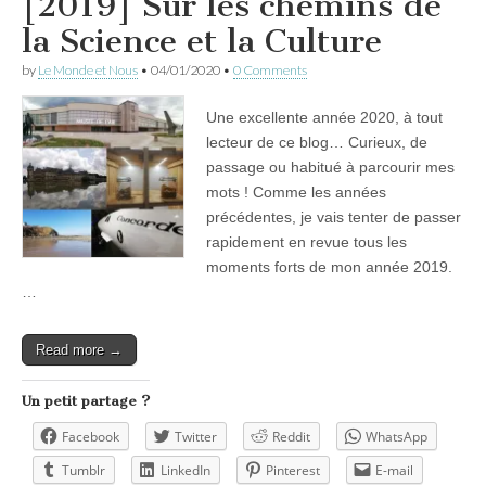
[2019] Sur les chemins de
la Science et la Culture
by
Le Monde et Nous
•
04/01/2020
•
0 Comments
Une excellente année 2020, à tout
lecteur de ce blog… Curieux, de
passage ou habitué à parcourir mes
mots ! Comme les années
précédentes, je vais tenter de passer
rapidement en revue tous les
moments forts de mon année 2019.
…
Read more →
Un petit partage ?
Facebook
Twitter
Reddit
WhatsApp
Tumblr
LinkedIn
Pinterest
E-mail