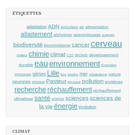
ÉTIQUETTES
ADN
adaptation
air
alimentation
agriculture
allaitement
alzheimer
apprentissage
araignée
cerveau
cancer
biodiversité
biomimétisme
chimie
climat
développement
déchets
chaleur
CO2
eau
environnement
durable
Exposition
Lille
gènes
mer
nature
grossesse
livre
lumière
métabolisme
Pasteur
pollution
neurones
protéines
oiseaux
physique
recherche
réchauffement
réchauffement
santé
sciences
sciences de
climatique
science
énergie
la vie
évolution
CLIMAT