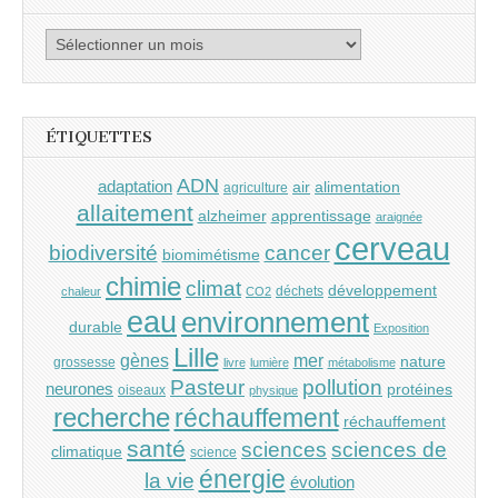
Archives
ÉTIQUETTES
ADN
adaptation
air
alimentation
agriculture
allaitement
alzheimer
apprentissage
araignée
cerveau
cancer
biodiversité
biomimétisme
chimie
climat
développement
déchets
chaleur
CO2
eau
environnement
durable
Exposition
Lille
gènes
mer
nature
grossesse
livre
lumière
métabolisme
Pasteur
pollution
neurones
protéines
oiseaux
physique
recherche
réchauffement
réchauffement
santé
sciences
sciences de
climatique
science
énergie
la vie
évolution