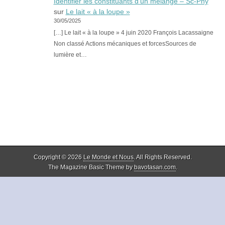
Identifier les constituants d’un mélange – Sc-Phy
sur
Le lait « à la loupe »
30/05/2025
[…] Le lait « à la loupe » 4 juin 2020 François Lacassaigne
Non classé Actions mécaniques et forcesSources de
lumière et…
Copyright © 2026
Le Monde et Nous
. All Rights Reserved.
The Magazine Basic Theme by
bavotasan.com
.