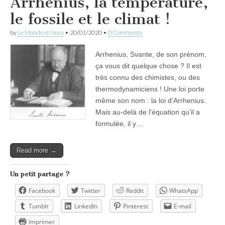
Arrhenius, la température,
le fossile et le climat !
by
Le Monde et Nous
•
20/01/2020
•
0 Comments
Arrhenius, Svante, de son prénom,
ça vous dit quelque chose ? Il est
très connu des chimistes, ou des
thermodynamiciens ! Une loi porte
même son nom : la loi d’Arrhenius.
Mais au-delà de l’équation qu’il a
formulée, il y…
Read more →
Un petit partage ?
Facebook
Twitter
Reddit
WhatsApp
Tumblr
LinkedIn
Pinterest
E-mail
Imprimer