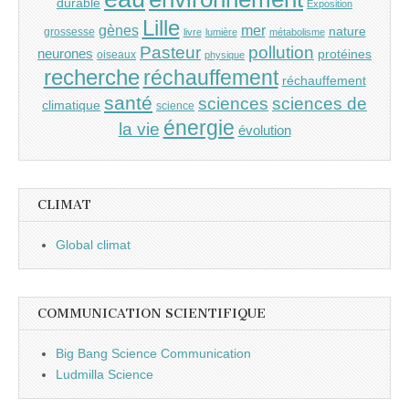
durable
Exposition
Lille
gènes
mer
nature
grossesse
livre
lumière
métabolisme
Pasteur
pollution
neurones
protéines
oiseaux
physique
recherche
réchauffement
réchauffement
santé
sciences
sciences de
climatique
science
énergie
la vie
évolution
CLIMAT
Global climat
COMMUNICATION SCIENTIFIQUE
Big Bang Science Communication
Ludmilla Science