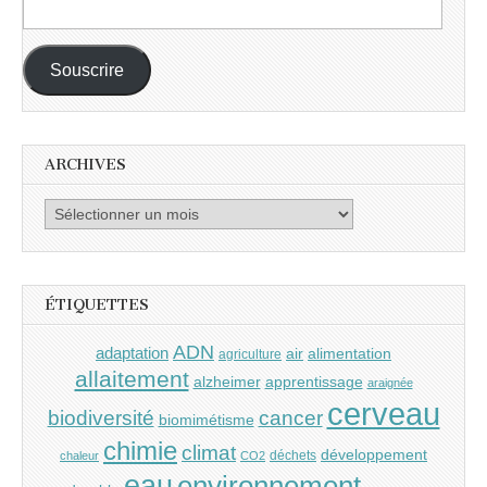
Adresse
e-
mail :
Souscrire
ARCHIVES
Archives
ÉTIQUETTES
ADN
adaptation
air
alimentation
agriculture
allaitement
alzheimer
apprentissage
araignée
cerveau
cancer
biodiversité
biomimétisme
chimie
climat
développement
déchets
chaleur
CO2
eau
environnement