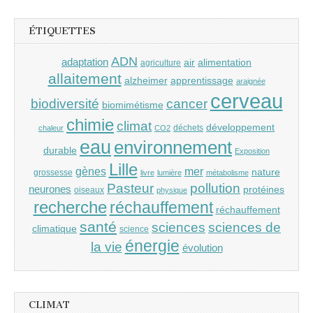
ÉTIQUETTES
ADN
adaptation
air
alimentation
agriculture
allaitement
alzheimer
apprentissage
araignée
cerveau
cancer
biodiversité
biomimétisme
chimie
climat
développement
déchets
chaleur
CO2
eau
environnement
durable
Exposition
Lille
gènes
mer
nature
grossesse
livre
lumière
métabolisme
Pasteur
pollution
neurones
protéines
oiseaux
physique
recherche
réchauffement
réchauffement
santé
sciences
sciences de
climatique
science
énergie
la vie
évolution
CLIMAT