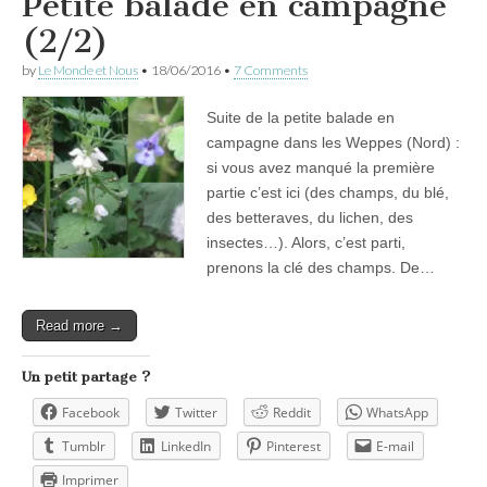
Petite balade en campagne
(2/2)
by
Le Monde et Nous
•
18/06/2016
•
7 Comments
Suite de la petite balade en
campagne dans les Weppes (Nord) :
si vous avez manqué la première
partie c’est ici (des champs, du blé,
des betteraves, du lichen, des
insectes…). Alors, c’est parti,
prenons la clé des champs. De…
Read more →
Un petit partage ?
Facebook
Twitter
Reddit
WhatsApp
Tumblr
LinkedIn
Pinterest
E-mail
Imprimer