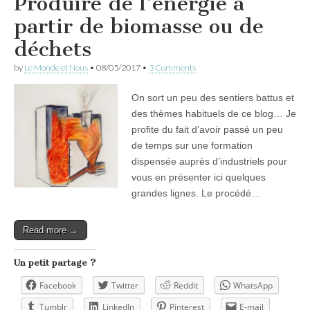
Produire de l’énergie à
partir de biomasse ou de
déchets
by
Le Monde et Nous
•
08/05/2017
•
3 Comments
On sort un peu des sentiers battus et
des thèmes habituels de ce blog… Je
profite du fait d’avoir passé un peu
de temps sur une formation
dispensée auprès d’industriels pour
vous en présenter ici quelques
grandes lignes. Le procédé…
Read more →
Un petit partage ?
Facebook
Twitter
Reddit
WhatsApp
Tumblr
LinkedIn
Pinterest
E-mail