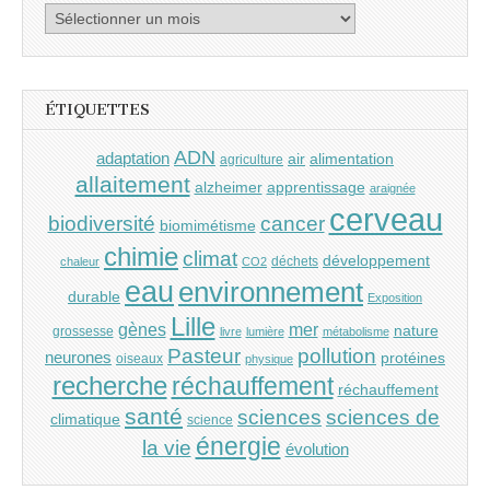
Archives
ÉTIQUETTES
ADN
adaptation
air
alimentation
agriculture
allaitement
alzheimer
apprentissage
araignée
cerveau
cancer
biodiversité
biomimétisme
chimie
climat
développement
déchets
chaleur
CO2
eau
environnement
durable
Exposition
Lille
gènes
mer
nature
grossesse
livre
lumière
métabolisme
Pasteur
pollution
neurones
protéines
oiseaux
physique
recherche
réchauffement
réchauffement
santé
sciences
sciences de
climatique
science
énergie
la vie
évolution