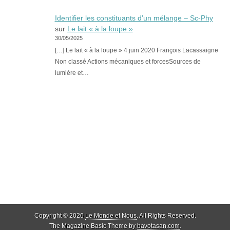
Identifier les constituants d’un mélange – Sc-Phy
sur
Le lait « à la loupe »
30/05/2025
[…] Le lait « à la loupe » 4 juin 2020 François Lacassaigne
Non classé Actions mécaniques et forcesSources de
lumière et…
Copyright © 2026
Le Monde et Nous
. All Rights Reserved.
The Magazine Basic Theme by
bavotasan.com
.