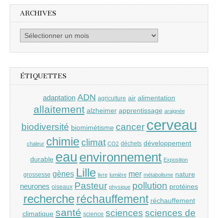
ARCHIVES
Archives
ÉTIQUETTES
ADN
adaptation
air
alimentation
agriculture
allaitement
alzheimer
apprentissage
araignée
cerveau
cancer
biodiversité
biomimétisme
chimie
climat
développement
déchets
chaleur
CO2
eau
environnement
durable
Exposition
Lille
gènes
mer
nature
grossesse
livre
lumière
métabolisme
Pasteur
pollution
neurones
protéines
oiseaux
physique
recherche
réchauffement
réchauffement
santé
sciences
sciences de
climatique
science